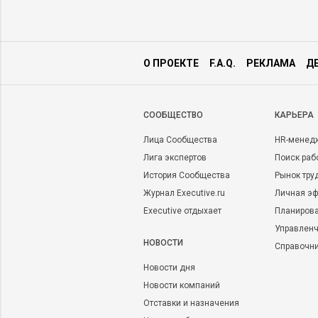
О ПРОЕКТЕ
F.A.Q.
РЕКЛАМА
Д
CООБЩЕСТВО
КАРЬЕРА
Лица Сообщества
HR-менед
Лига экспертов
Поиск раб
История Сообщества
Рынок тру
Журнал Executive.ru
Личная эф
Executive отдыхает
Планирова
Управленч
НОВОСТИ
Справочн
Новости дня
Новости компаний
Отставки и назначения