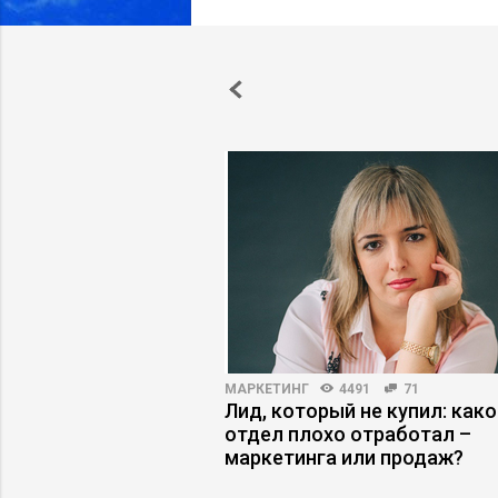
ПРАКТИКА
4853
17
МАРКЕТИНГ
4491
71
джменте: как
Лид, который не купил: како
ловия в компании
отдел плохо отработал –
изнес
маркетинга или продаж?