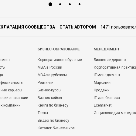
ЕКЛАРАЦИЯ СООБЩЕСТВА
СТАТЬ АВТОРОМ
1471 пользовате
БИЗНЕС-ОБРАЗОВАНИЕ
МЕНЕДЖМЕНТ
жмент
Корпоративное обучение
Бизнес-лидерство
оты
MBA в России
Корпоративная практик
да
MBA за рубежом
IT-менеджмент
фективность
Рейтинги
Маркетинг
ние карьеры
Бизнес-курсы
Продажи
еские вакансии
Бизнес-кейсы
IT для бизнеса
ик компаний
Книги по бизнесу
Exemarket
Тесты
Энциклопедия менедж
Видео по бизнесу
Каталог бизнес-школ