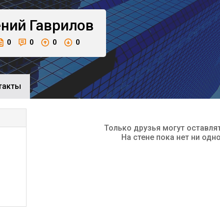
ений
Гаврилов
0
0
0
0
такты
Только друзья могут оставля
На стене пока нет ни одн