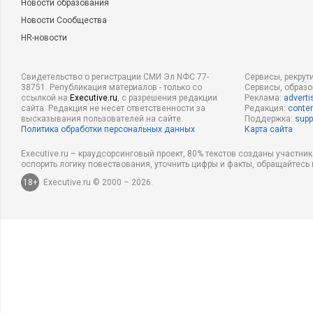
Новости образования
Новости Сообщества
HR-новости
Свидетельство о регистрации СМИ Эл NФС 77-
Сервисы, рекрут
38751. Републикация материалов - только со
Сервисы, образ
ссылкой на
Executive.ru
, с разрешения редакции
Реклама:
adverti
сайта. Редакция не несет ответственности за
Редакция:
conten
высказывания пользователей на сайте.
Поддержка:
supp
Политика обработки персональных данных
Карта сайта
Executive.ru – краудсорсинговый проект, 80% текстов созданы участни
оспорить логику повествования, уточнить цифры и факты, обращайтесь 
18+
Executive.ru © 2000 – 2026.