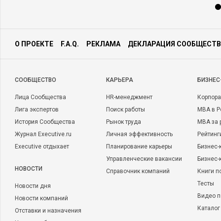
О ПРОЕКТЕ
F.A.Q.
РЕКЛАМА
ДЕКЛАРАЦИЯ СООБЩЕСТВ
CООБЩЕСТВО
КАРЬЕРА
БИЗНЕС
Лица Сообщества
HR-менеджмент
Корпора
Лига экспертов
Поиск работы
MBA в Р
История Сообщества
Рынок труда
MBA за 
Журнал Executive.ru
Личная эффективность
Рейтинг
Executive отдыхает
Планирование карьеры
Бизнес-
Управленческие вакансии
Бизнес-
НОВОСТИ
Справочник компаний
Книги п
Тесты
Новости дня
Видео п
Новости компаний
Каталог
Отставки и назначения