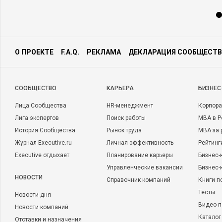
О ПРОЕКТЕ
F.A.Q.
РЕКЛАМА
ДЕКЛАРАЦИЯ СООБЩЕСТВ
CООБЩЕСТВО
КАРЬЕРА
БИЗНЕС
Лица Сообщества
HR-менеджмент
Корпора
Лига экспертов
Поиск работы
MBA в Р
История Сообщества
Рынок труда
MBA за 
Журнал Executive.ru
Личная эффективность
Рейтинг
Executive отдыхает
Планирование карьеры
Бизнес-
Управленческие вакансии
Бизнес-
НОВОСТИ
Справочник компаний
Книги п
Тесты
Новости дня
Видео п
Новости компаний
Каталог
Отставки и назначения