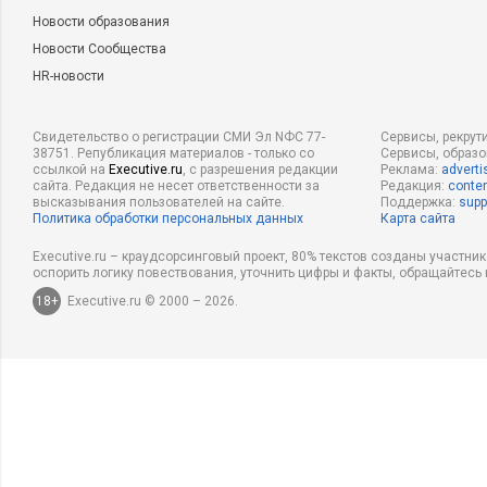
Новости образования
Новости Сообщества
HR-новости
Свидетельство о регистрации СМИ Эл NФС 77-
Сервисы, рекрут
38751. Републикация материалов - только со
Сервисы, образ
ссылкой на
Executive.ru
, с разрешения редакции
Реклама:
adverti
сайта. Редакция не несет ответственности за
Редакция:
conten
высказывания пользователей на сайте.
Поддержка:
supp
Политика обработки персональных данных
Карта сайта
Executive.ru – краудсорсинговый проект, 80% текстов созданы участни
оспорить логику повествования, уточнить цифры и факты, обращайтесь 
18+
Executive.ru © 2000 – 2026.