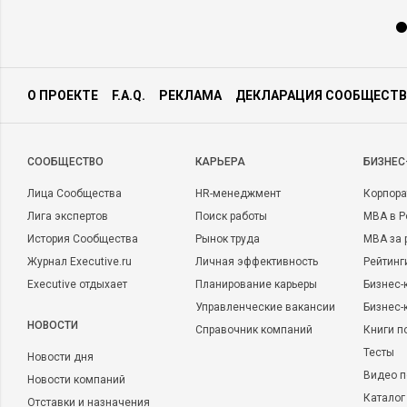
О ПРОЕКТЕ
F.A.Q.
РЕКЛАМА
ДЕКЛАРАЦИЯ СООБЩЕСТВ
CООБЩЕСТВО
КАРЬЕРА
БИЗНЕС
Лица Сообщества
HR-менеджмент
Корпора
Лига экспертов
Поиск работы
MBA в Р
История Сообщества
Рынок труда
MBA за 
Журнал Executive.ru
Личная эффективность
Рейтинг
Executive отдыхает
Планирование карьеры
Бизнес-
Управленческие вакансии
Бизнес-
НОВОСТИ
Справочник компаний
Книги п
Тесты
Новости дня
Видео п
Новости компаний
Каталог
Отставки и назначения