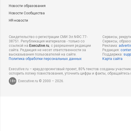
Новости образования
Новости Сообщества
HR-новости
Свидетельство о регистрации СМИ Эл NФС 77-
Сервисы, рекрут
38751. Републикация материалов - только со
Сервисы, образ
ссылкой на
Executive.ru
, с разрешения редакции
Реклама:
adverti
сайта. Редакция не несет ответственности за
Редакция:
conten
высказывания пользователей на сайте.
Поддержка:
supp
Политика обработки персональных данных
Карта сайта
Executive.ru – краудсорсинговый проект, 80% текстов созданы участни
оспорить логику повествования, уточнить цифры и факты, обращайтесь 
18+
Executive.ru © 2000 – 2026.