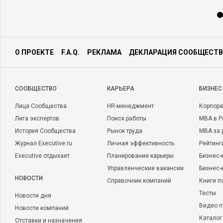
О ПРОЕКТЕ
F.A.Q.
РЕКЛАМА
ДЕКЛАРАЦИЯ СООБЩЕСТВ
CООБЩЕСТВО
КАРЬЕРА
БИЗНЕС
Лица Сообщества
HR-менеджмент
Корпора
Лига экспертов
Поиск работы
MBA в Р
История Сообщества
Рынок труда
MBA за 
Журнал Executive.ru
Личная эффективность
Рейтинг
Executive отдыхает
Планирование карьеры
Бизнес-
Управленческие вакансии
Бизнес-
НОВОСТИ
Справочник компаний
Книги п
Тесты
Новости дня
Видео п
Новости компаний
Каталог
Отставки и назначения