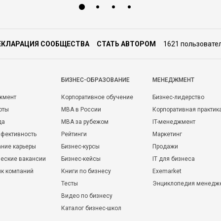
ЕКЛАРАЦИЯ СООБЩЕСТВА
СТАТЬ АВТОРОМ
1621 пользовате
БИЗНЕС-ОБРАЗОВАНИЕ
МЕНЕДЖМЕНТ
жмент
Корпоративное обучение
Бизнес-лидерство
оты
MBA в России
Корпоративная практик
да
MBA за рубежом
IT-менеджмент
фективность
Рейтинги
Маркетинг
ние карьеры
Бизнес-курсы
Продажи
еские вакансии
Бизнес-кейсы
IT для бизнеса
ик компаний
Книги по бизнесу
Exemarket
Тесты
Энциклопедия менедж
Видео по бизнесу
Каталог бизнес-школ