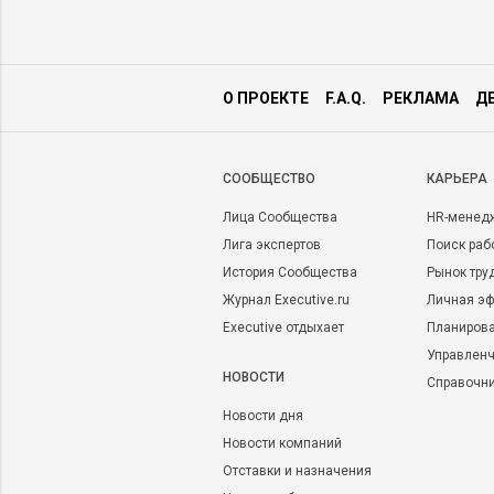
О ПРОЕКТЕ
F.A.Q.
РЕКЛАМА
Д
CООБЩЕСТВО
КАРЬЕРА
Лица Сообщества
HR-менед
Лига экспертов
Поиск раб
История Сообщества
Рынок тру
Журнал Executive.ru
Личная эф
Executive отдыхает
Планирова
Управленч
НОВОСТИ
Справочн
Новости дня
Новости компаний
Отставки и назначения