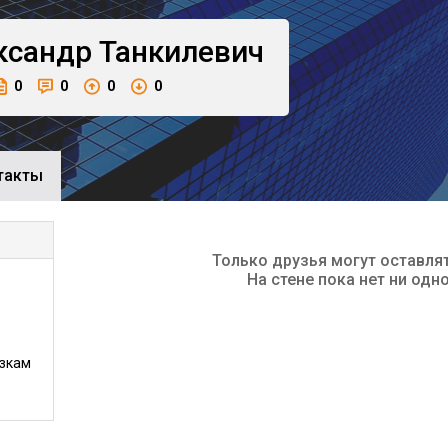
ксандр
Танкилевич
0
0
0
0
такты
Только друзья могут оставля
На стене пока нет ни одн
зкам