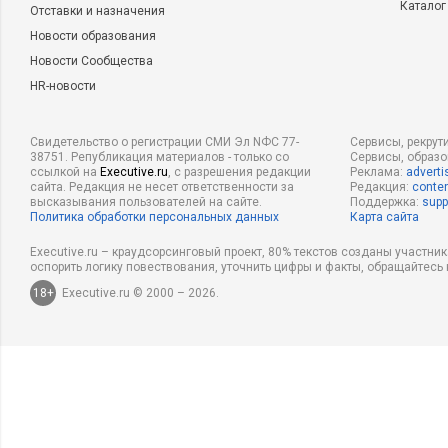
Каталог
Отставки и назначения
Новости образования
Новости Сообщества
HR-новости
Свидетельство о регистрации СМИ Эл NФС 77-
Сервисы, рекрут
38751. Републикация материалов - только со
Сервисы, образ
ссылкой на
Executive.ru
, с разрешения редакции
Реклама:
adverti
сайта. Редакция не несет ответственности за
Редакция:
conten
высказывания пользователей на сайте.
Поддержка:
supp
Политика обработки персональных данных
Карта сайта
Executive.ru – краудсорсинговый проект, 80% текстов созданы участни
оспорить логику повествования, уточнить цифры и факты, обращайтесь 
18+
Executive.ru © 2000 – 2026.