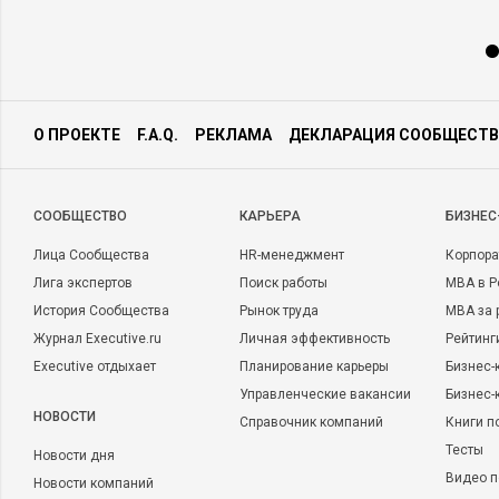
О ПРОЕКТЕ
F.A.Q.
РЕКЛАМА
ДЕКЛАРАЦИЯ СООБЩЕСТВ
CООБЩЕСТВО
КАРЬЕРА
БИЗНЕС
Лица Сообщества
HR-менеджмент
Корпора
Лига экспертов
Поиск работы
MBA в Р
История Сообщества
Рынок труда
MBA за 
Журнал Executive.ru
Личная эффективность
Рейтинг
Executive отдыхает
Планирование карьеры
Бизнес-
Управленческие вакансии
Бизнес-
НОВОСТИ
Справочник компаний
Книги п
Тесты
Новости дня
Видео п
Новости компаний