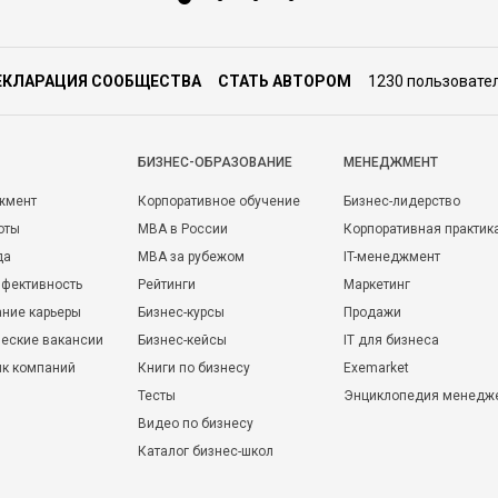
ЕКЛАРАЦИЯ СООБЩЕСТВА
СТАТЬ АВТОРОМ
1230 пользовате
БИЗНЕС-ОБРАЗОВАНИЕ
МЕНЕДЖМЕНТ
жмент
Корпоративное обучение
Бизнес-лидерство
оты
MBA в России
Корпоративная практик
да
MBA за рубежом
IT-менеджмент
фективность
Рейтинги
Маркетинг
ние карьеры
Бизнес-курсы
Продажи
еские вакансии
Бизнес-кейсы
IT для бизнеса
ик компаний
Книги по бизнесу
Exemarket
Тесты
Энциклопедия менедж
Видео по бизнесу
Каталог бизнес-школ