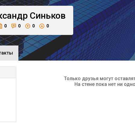
ксандр
Синьков
0
0
0
0
такты
Только друзья могут оставля
На стене пока нет ни одн