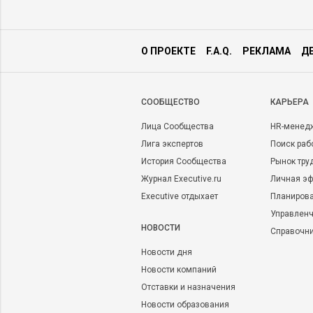
О ПРОЕКТЕ
F.A.Q.
РЕКЛАМА
Д
CООБЩЕСТВО
КАРЬЕРА
Лица Сообщества
HR-менед
Лига экспертов
Поиск раб
История Сообщества
Рынок тру
Журнал Executive.ru
Личная эф
Executive отдыхает
Планирова
Управленч
НОВОСТИ
Справочн
Новости дня
Новости компаний
Отставки и назначения
Новости образования