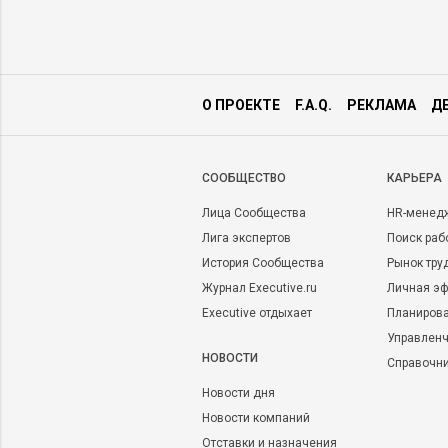
О ПРОЕКТЕ
F.A.Q.
РЕКЛАМА
Д
CООБЩЕСТВО
КАРЬЕРА
Лица Сообщества
HR-менед
Лига экспертов
Поиск раб
История Сообщества
Рынок тру
Журнал Executive.ru
Личная эф
Executive отдыхает
Планирова
Управленч
НОВОСТИ
Справочн
Новости дня
Новости компаний
Отставки и назначения