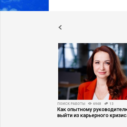
13173
33
ПОИСК РАБОТЫ
6948
13
икты с зумерами
Как опытному руководител
екучке кадров
выйти из карьерного кризис