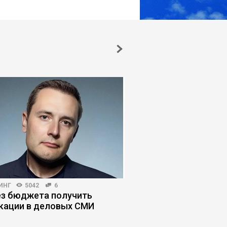
ИНГ
5042
6
КОРПОРАТИВНАЯ ПРАКТИКА
ез бюджета получить
Корпоративная грави
кации в деловых СМИ
системы сводят иде