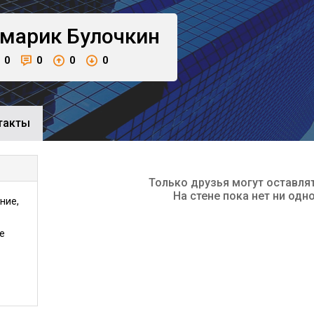
марик
Булочкин
0
0
0
0
такты
Только друзья могут оставля
На стене пока нет ни одн
ние,
е