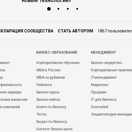
новые технологии»
ЕКЛАРАЦИЯ СООБЩЕСТВА
СТАТЬ АВТОРОМ
1867 пользовате
БИЗНЕС-ОБРАЗОВАНИЕ
МЕНЕДЖМЕНТ
жмент
Корпоративное обучение
Бизнес-лидерство
оты
MBA в России
Корпоративная практик
да
MBA за рубежом
IT-менеджмент
фективность
Рейтинги
Маркетинг
ние карьеры
Бизнес-курсы
Продажи
еские вакансии
Бизнес-кейсы
IT для бизнеса
ик компаний
Книги по бизнесу
Exemarket
Тесты
Энциклопедия менедж
Видео по бизнесу
Каталог бизнес-школ