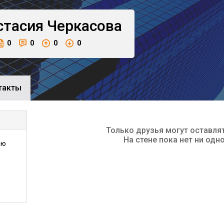
стасия
Черкасова
0
0
0
0
такты
Только друзья могут оставля
На стене пока нет ни одн
ью