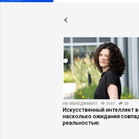
3464
19
HR-МЕНЕДЖМЕНТ
3147
30
тели попадают в
Искусственный интеллект в
дающего резюме
насколько ожидания совпа
реальностью