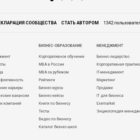
ЕКЛАРАЦИЯ СООБЩЕСТВА
СТАТЬ АВТОРОМ
1342 пользовате
БИЗНЕС-ОБРАЗОВАНИЕ
МЕНЕДЖМЕНТ
жмент
Корпоративное обучение
Бизнес-лидерство
оты
MBA в России
Корпоративная практик
да
MBA за рубежом
IT-менеджмент
фективность
Рейтинги
Маркетинг
ние карьеры
Бизнес-курсы
Продажи
еские вакансии
Бизнес-кейсы
IT для бизнеса
ик компаний
Книги по бизнесу
Exemarket
Тесты
Энциклопедия менедж
Видео по бизнесу
Каталог бизнес-школ