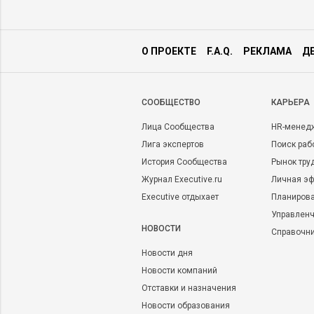
О ПРОЕКТЕ
F.A.Q.
РЕКЛАМА
Д
CООБЩЕСТВО
КАРЬЕРА
Лица Сообщества
HR-менед
Лига экспертов
Поиск раб
История Сообщества
Рынок тру
Журнал Executive.ru
Личная эф
Executive отдыхает
Планирова
Управленч
НОВОСТИ
Справочн
Новости дня
Новости компаний
Отставки и назначения
Новости образования