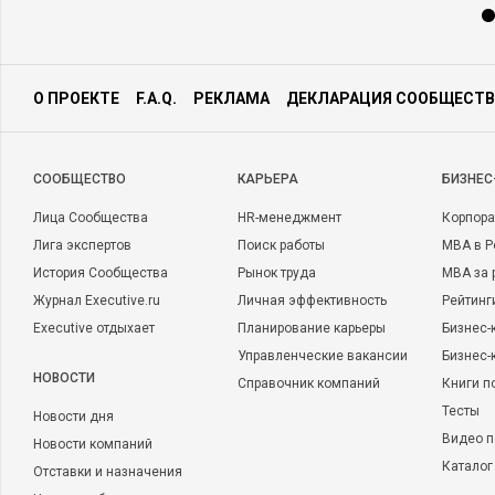
О ПРОЕКТЕ
F.A.Q.
РЕКЛАМА
ДЕКЛАРАЦИЯ СООБЩЕСТВ
CООБЩЕСТВО
КАРЬЕРА
БИЗНЕС
Лица Сообщества
HR-менеджмент
Корпора
Лига экспертов
Поиск работы
MBA в Р
История Сообщества
Рынок труда
MBA за 
Журнал Executive.ru
Личная эффективность
Рейтинг
Executive отдыхает
Планирование карьеры
Бизнес-
Управленческие вакансии
Бизнес-
НОВОСТИ
Справочник компаний
Книги п
Тесты
Новости дня
Видео п
Новости компаний
Каталог
Отставки и назначения