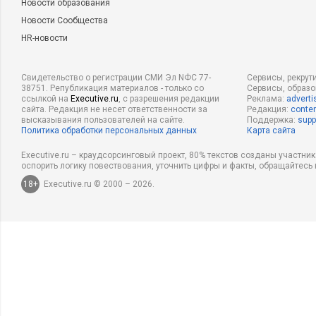
Новости образования
Новости Сообщества
HR-новости
Свидетельство о регистрации СМИ Эл NФС 77-
Сервисы, рекрут
38751. Републикация материалов - только со
Сервисы, образ
ссылкой на
Executive.ru
, с разрешения редакции
Реклама:
adverti
сайта. Редакция не несет ответственности за
Редакция:
conten
высказывания пользователей на сайте.
Поддержка:
supp
Политика обработки персональных данных
Карта сайта
Executive.ru – краудсорсинговый проект, 80% текстов созданы участни
оспорить логику повествования, уточнить цифры и факты, обращайтесь 
18+
Executive.ru © 2000 – 2026.