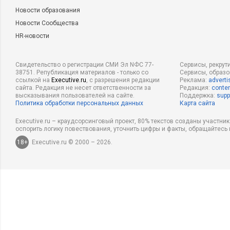
Новости образования
Новости Сообщества
HR-новости
Свидетельство о регистрации СМИ Эл NФС 77-
Сервисы, рекрут
38751. Републикация материалов - только со
Сервисы, образ
ссылкой на
Executive.ru
, с разрешения редакции
Реклама:
adverti
сайта. Редакция не несет ответственности за
Редакция:
conten
высказывания пользователей на сайте.
Поддержка:
supp
Политика обработки персональных данных
Карта сайта
Executive.ru – краудсорсинговый проект, 80% текстов созданы участни
оспорить логику повествования, уточнить цифры и факты, обращайтесь 
18+
Executive.ru © 2000 – 2026.