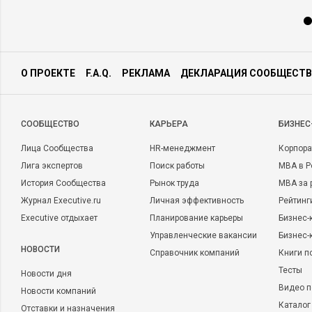
О ПРОЕКТЕ
F.A.Q.
РЕКЛАМА
ДЕКЛАРАЦИЯ СООБЩЕСТВ
CООБЩЕСТВО
КАРЬЕРА
БИЗНЕС
Лица Сообщества
HR-менеджмент
Корпора
Лига экспертов
Поиск работы
MBA в Р
История Сообщества
Рынок труда
MBA за 
Журнал Executive.ru
Личная эффективность
Рейтинг
Executive отдыхает
Планирование карьеры
Бизнес-
Управленческие вакансии
Бизнес-
НОВОСТИ
Справочник компаний
Книги п
Тесты
Новости дня
Видео п
Новости компаний
Каталог
Отставки и назначения