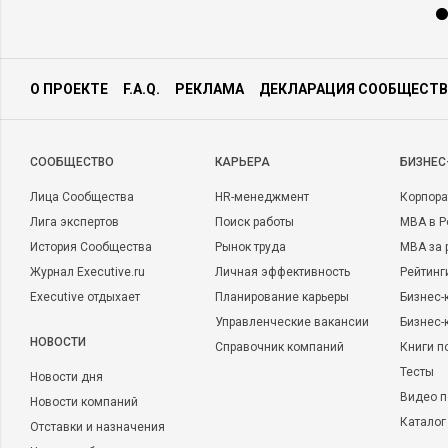
О ПРОЕКТЕ
F.A.Q.
РЕКЛАМА
ДЕКЛАРАЦИЯ СООБЩЕСТВ
CООБЩЕСТВО
КАРЬЕРА
БИЗНЕС
Лица Сообщества
HR-менеджмент
Корпора
Лига экспертов
Поиск работы
MBA в Р
История Сообщества
Рынок труда
MBA за 
Журнал Executive.ru
Личная эффективность
Рейтинг
Executive отдыхает
Планирование карьеры
Бизнес-
Управленческие вакансии
Бизнес-
НОВОСТИ
Справочник компаний
Книги п
Тесты
Новости дня
Видео п
Новости компаний
Каталог
Отставки и назначения