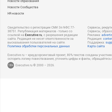
Новости образования
Новости Сообщества
HR-новости
Свидетельство о регистрации СМИ Эл NФС 77-
Сервисы, рекрут
38751. Републикация материалов - только со
Сервисы, образ
ссылкой на
Executive.ru
, с разрешения редакции
Реклама:
adverti
сайта. Редакция не несет ответственности за
Редакция:
conten
высказывания пользователей на сайте.
Поддержка:
supp
Политика обработки персональных данных
Карта сайта
Executive.ru – краудсорсинговый проект, 80% текстов созданы участни
оспорить логику повествования, уточнить цифры и факты, обращайтесь 
18+
Executive.ru © 2000 – 2026.