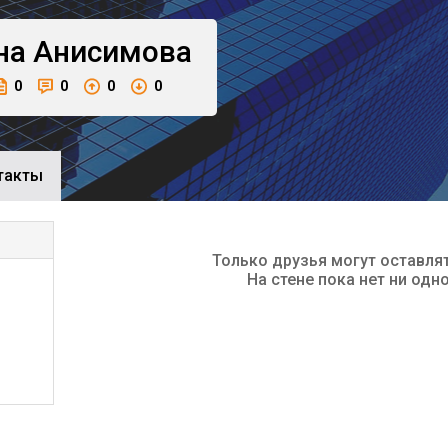
на
Анисимова
0
0
0
0
такты
Только друзья могут оставля
На стене пока нет ни одн