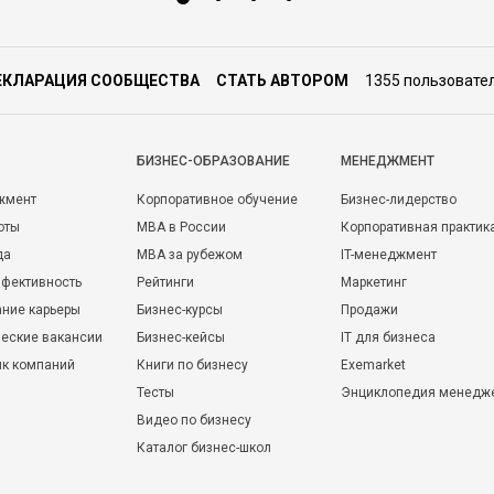
ЕКЛАРАЦИЯ СООБЩЕСТВА
СТАТЬ АВТОРОМ
1355 пользовате
БИЗНЕС-ОБРАЗОВАНИЕ
МЕНЕДЖМЕНТ
жмент
Корпоративное обучение
Бизнес-лидерство
оты
MBA в России
Корпоративная практик
да
MBA за рубежом
IT-менеджмент
фективность
Рейтинги
Маркетинг
ние карьеры
Бизнес-курсы
Продажи
еские вакансии
Бизнес-кейсы
IT для бизнеса
ик компаний
Книги по бизнесу
Exemarket
Тесты
Энциклопедия менедж
Видео по бизнесу
Каталог бизнес-школ