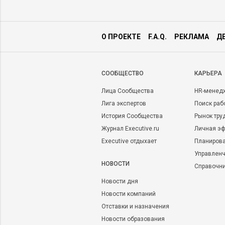
О ПРОЕКТЕ
F.A.Q.
РЕКЛАМА
Д
CООБЩЕСТВО
КАРЬЕРА
Лица Сообщества
HR-менед
Лига экспертов
Поиск раб
История Сообщества
Рынок тру
Журнал Executive.ru
Личная эф
Executive отдыхает
Планирова
Управленч
НОВОСТИ
Справочн
Новости дня
Новости компаний
Отставки и назначения
Новости образования