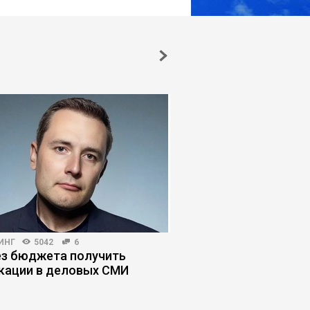
ИНГ
5042
6
ЛИЧНАЯ ЭФФЕКТИВНОСТЬ
ез бюджета получить
Почему умные люди
кации в деловых СМИ
глупые решения