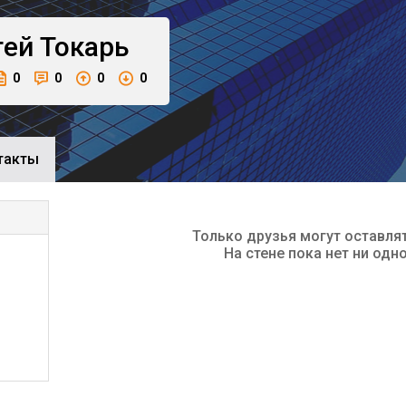
гей
Токарь
0
0
0
0
такты
Только друзья могут оставля
На стене пока нет ни одн