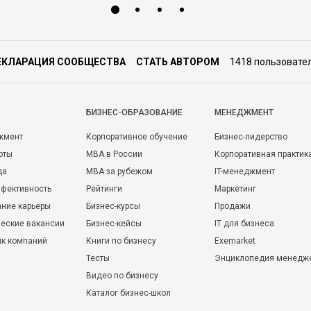
ЕКЛАРАЦИЯ СООБЩЕСТВА
СТАТЬ АВТОРОМ
1418 пользовате
БИЗНЕС-ОБРАЗОВАНИЕ
МЕНЕДЖМЕНТ
жмент
Корпоративное обучение
Бизнес-лидерство
оты
MBA в России
Корпоративная практик
да
MBA за рубежом
IT-менеджмент
фективность
Рейтинги
Маркетинг
ние карьеры
Бизнес-курсы
Продажи
еские вакансии
Бизнес-кейсы
IT для бизнеса
ик компаний
Книги по бизнесу
Exemarket
Тесты
Энциклопедия менедж
Видео по бизнесу
Каталог бизнес-школ