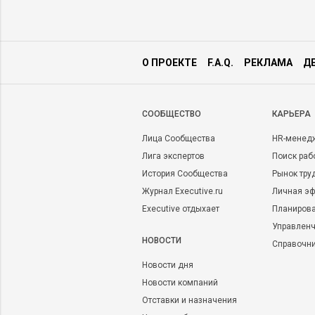
О ПРОЕКТЕ
F.A.Q.
РЕКЛАМА
Д
CООБЩЕСТВО
КАРЬЕРА
Лица Сообщества
HR-менед
Лига экспертов
Поиск раб
История Сообщества
Рынок тру
Журнал Executive.ru
Личная эф
Executive отдыхает
Планирова
Управленч
НОВОСТИ
Справочн
Новости дня
Новости компаний
Отставки и назначения