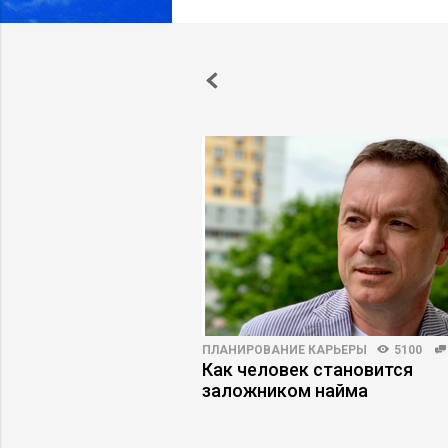
ПРАКТИКА
4853
17
ПЛАНИРОВАНИЕ КАРЬЕРЫ
5100
джменте: как
Как человек становится
ловия в компании
заложником найма
изнес