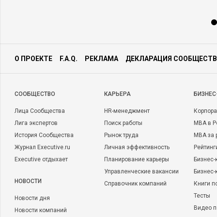
О ПРОЕКТЕ
F.A.Q.
РЕКЛАМА
ДЕКЛАРАЦИЯ СООБЩЕСТВ
CООБЩЕСТВО
КАРЬЕРА
БИЗНЕС
Лица Сообщества
HR-менеджмент
Корпора
Лига экспертов
Поиск работы
MBA в Р
История Сообщества
Рынок труда
MBA за 
Журнал Executive.ru
Личная эффективность
Рейтинг
Executive отдыхает
Планирование карьеры
Бизнес-
Управленческие вакансии
Бизнес-
НОВОСТИ
Справочник компаний
Книги п
Тесты
Новости дня
Видео п
Новости компаний