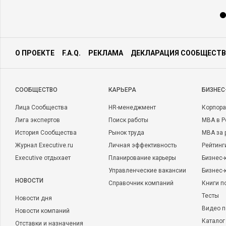
О ПРОЕКТЕ
F.A.Q.
РЕКЛАМА
ДЕКЛАРАЦИЯ СООБЩЕСТВ
CООБЩЕСТВО
КАРЬЕРА
БИЗНЕС
Лица Сообщества
HR-менеджмент
Корпора
Лига экспертов
Поиск работы
MBA в Р
История Сообщества
Рынок труда
MBA за 
Журнал Executive.ru
Личная эффективность
Рейтинг
Executive отдыхает
Планирование карьеры
Бизнес-
Управленческие вакансии
Бизнес-
НОВОСТИ
Справочник компаний
Книги п
Тесты
Новости дня
Видео п
Новости компаний
Каталог
Отставки и назначения