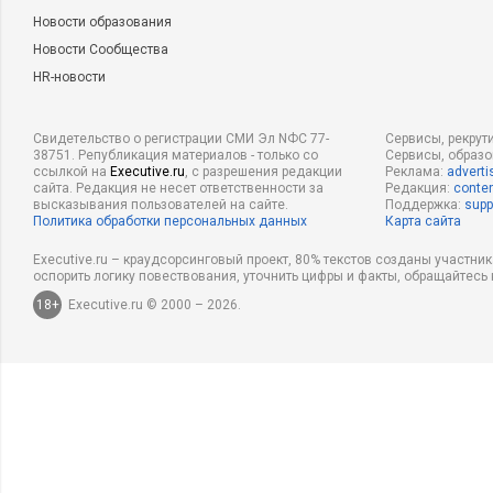
Новости образования
Новости Сообщества
HR-новости
Свидетельство о регистрации СМИ Эл NФС 77-
Сервисы, рекрут
38751. Републикация материалов - только со
Сервисы, образ
ссылкой на
Executive.ru
, с разрешения редакции
Реклама:
adverti
сайта. Редакция не несет ответственности за
Редакция:
conten
высказывания пользователей на сайте.
Поддержка:
supp
Политика обработки персональных данных
Карта сайта
Executive.ru – краудсорсинговый проект, 80% текстов созданы участни
оспорить логику повествования, уточнить цифры и факты, обращайтесь 
18+
Executive.ru © 2000 – 2026.