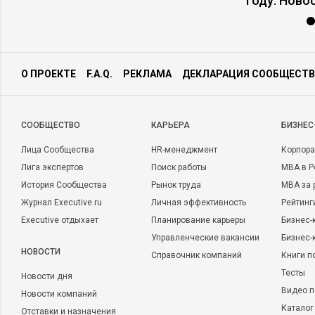
году. Ново
О ПРОЕКТЕ
F.A.Q.
РЕКЛАМА
ДЕКЛАРАЦИЯ СООБЩЕСТВ
CООБЩЕСТВО
КАРЬЕРА
БИЗНЕС
Лица Сообщества
HR-менеджмент
Корпора
Лига экспертов
Поиск работы
MBA в Р
История Сообщества
Рынок труда
MBA за 
Журнал Executive.ru
Личная эффективность
Рейтинг
Executive отдыхает
Планирование карьеры
Бизнес-
Управленческие вакансии
Бизнес-
НОВОСТИ
Справочник компаний
Книги п
Тесты
Новости дня
Видео п
Новости компаний
Каталог
Отставки и назначения