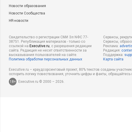
Новости образования
Новости Сообщества
HR-новости
Свидетельство о регистрации СМИ Эл NФС 77-
Сервисы, рекрут
38751. Републикация материалов - только со
Сервисы, образ
ссылкой на
Executive.ru
, с разрешения редакции
Реклама:
adverti
сайта. Редакция не несет ответственности за
Редакция:
conten
высказывания пользователей на сайте.
Поддержка:
supp
Политика обработки персональных данных
Карта сайта
Executive.ru – краудсорсинговый проект, 80% текстов созданы участни
оспорить логику повествования, уточнить цифры и факты, обращайтесь 
18+
Executive.ru © 2000 – 2026.