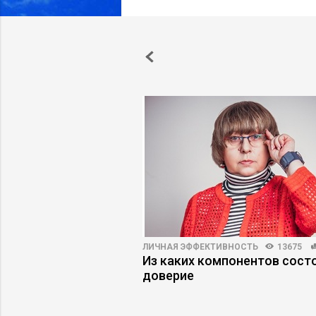
ПРАКТИКА
5443
79
ЛИЧНАЯ ЭФФЕКТИВНОСТЬ
13675
ии в бережливое
Из каких компонентов сост
 приводят к
доверие
ому кризису