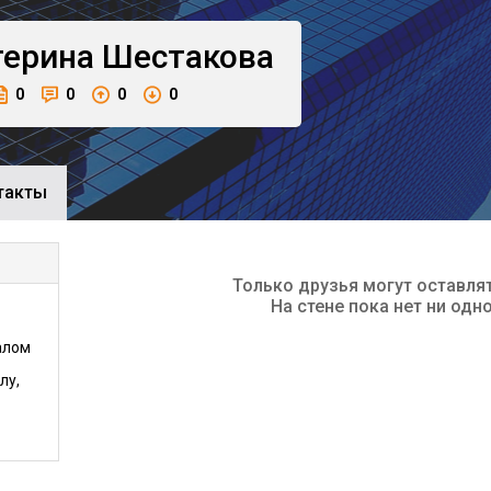
терина
Шестакова
0
0
0
0
такты
Только друзья могут оставля
На стене пока нет ни одн
алом
лу,