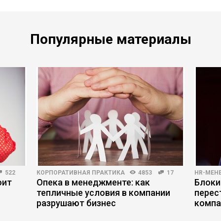
Популярные материалы
522
КОРПОРАТИВНАЯ ПРАКТИКА
4853
17
HR-МЕН
оит
Опека в менеджменте: как
Блоки
тепличные условия в компании
перес
разрушают бизнес
компа