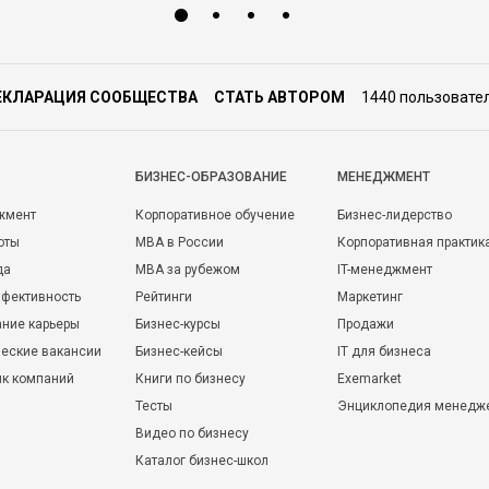
ЕКЛАРАЦИЯ СООБЩЕСТВА
СТАТЬ АВТОРОМ
1440 пользовате
БИЗНЕС-ОБРАЗОВАНИЕ
МЕНЕДЖМЕНТ
жмент
Корпоративное обучение
Бизнес-лидерство
оты
MBA в России
Корпоративная практик
да
MBA за рубежом
IT-менеджмент
фективность
Рейтинги
Маркетинг
ние карьеры
Бизнес-курсы
Продажи
еские вакансии
Бизнес-кейсы
IT для бизнеса
ик компаний
Книги по бизнесу
Exemarket
Тесты
Энциклопедия менедж
Видео по бизнесу
Каталог бизнес-школ