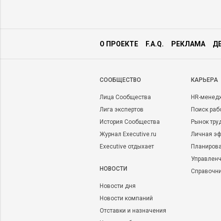
О ПРОЕКТЕ
F.A.Q.
РЕКЛАМА
Д
CООБЩЕСТВО
КАРЬЕРА
Лица Сообщества
HR-менед
Лига экспертов
Поиск раб
История Сообщества
Рынок тру
Журнал Executive.ru
Личная эф
Executive отдыхает
Планирова
Управленч
НОВОСТИ
Справочн
Новости дня
Новости компаний
Отставки и назначения