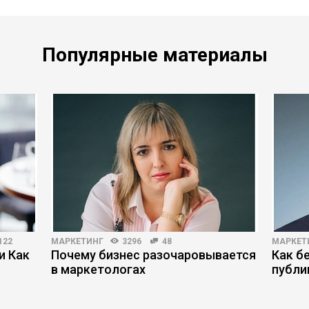
Популярные материалы
122
МАРКЕТИНГ
3296
48
МАРКЕТ
и Как
Почему бизнес разочаровывается
Как б
в маркетологах
публи