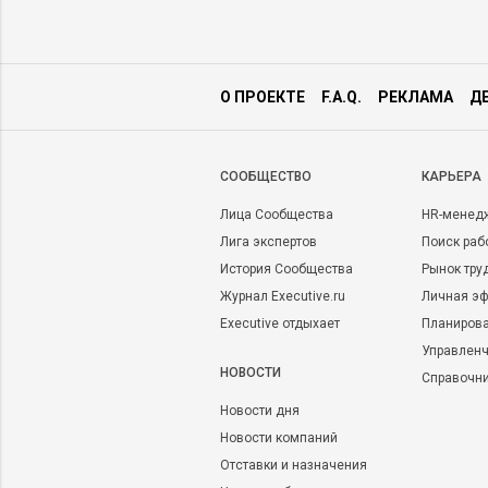
О ПРОЕКТЕ
F.A.Q.
РЕКЛАМА
Д
CООБЩЕСТВО
КАРЬЕРА
Лица Сообщества
HR-менед
Лига экспертов
Поиск раб
История Сообщества
Рынок тру
Журнал Executive.ru
Личная эф
Executive отдыхает
Планирова
Управленч
НОВОСТИ
Справочн
Новости дня
Новости компаний
Отставки и назначения