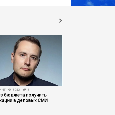
ИНГ
5042
6
КОРПОРАТИВНАЯ ПРАКТИКА
ез бюджета получить
Как остановить нек
кации в деловых СМИ
собственника, кото
компанию