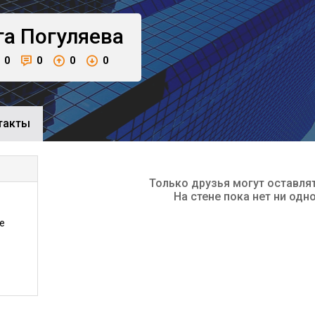
га
Погуляева
0
0
0
0
такты
Только друзья могут оставля
На стене пока нет ни одн
е