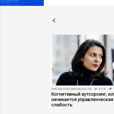
ПРАКТИКА
5858
92
РИСКИ И ВОЗМОЖНОСТИ
4118
ского менеджмента
Когнитивный аутсорсинг, ил
начинается управленческая
слабость