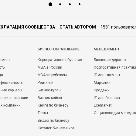
ЕКЛАРАЦИЯ СООБЩЕСТВА
СТАТЬ АВТОРОМ
1581 пользовате
БИЗНЕС-ОБРАЗОВАНИЕ
МЕНЕДЖМЕНТ
жмент
Корпоративное обучение
Бизнес-лидерство
оты
MBA в России
Корпоративная практик
да
MBA за рубежом
IT-менеджмент
фективность
Рейтинги
Маркетинг
ние карьеры
Бизнес-курсы
Продажи
еские вакансии
Бизнес-кейсы
IT для бизнеса
ик компаний
Книги по бизнесу
Exemarket
Тесты
Энциклопедия менедж
Видео по бизнесу
Каталог бизнес-школ