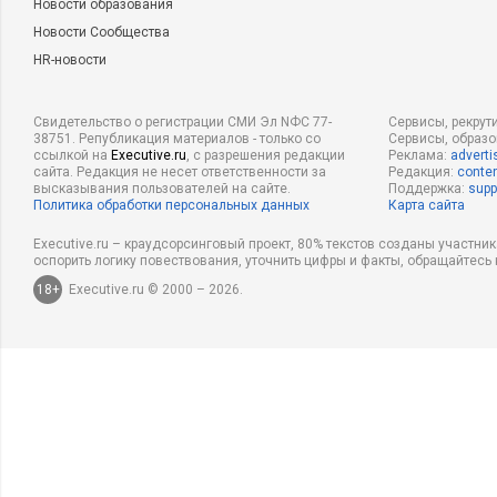
Новости образования
Новости Сообщества
HR-новости
Свидетельство о регистрации СМИ Эл NФС 77-
Сервисы, рекрут
38751. Републикация материалов - только со
Сервисы, образ
ссылкой на
Executive.ru
, с разрешения редакции
Реклама:
adverti
сайта. Редакция не несет ответственности за
Редакция:
conten
высказывания пользователей на сайте.
Поддержка:
supp
Политика обработки персональных данных
Карта сайта
Executive.ru – краудсорсинговый проект, 80% текстов созданы участни
оспорить логику повествования, уточнить цифры и факты, обращайтесь 
18+
Executive.ru © 2000 – 2026.