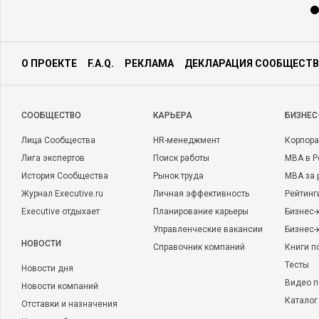
О ПРОЕКТЕ
F.A.Q.
РЕКЛАМА
ДЕКЛАРАЦИЯ СООБЩЕСТВ
CООБЩЕСТВО
КАРЬЕРА
БИЗНЕС
Лица Сообщества
HR-менеджмент
Корпора
Лига экспертов
Поиск работы
MBA в Р
История Сообщества
Рынок труда
MBA за 
Журнал Executive.ru
Личная эффективность
Рейтинг
Executive отдыхает
Планирование карьеры
Бизнес-
Управленческие вакансии
Бизнес-
НОВОСТИ
Справочник компаний
Книги п
Тесты
Новости дня
Видео п
Новости компаний
Каталог
Отставки и назначения