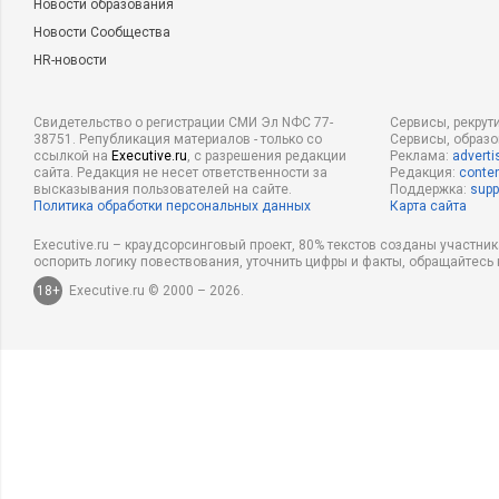
Новости образования
Новости Сообщества
HR-новости
Свидетельство о регистрации СМИ Эл NФС 77-
Сервисы, рекрут
38751. Републикация материалов - только со
Сервисы, образ
ссылкой на
Executive.ru
, с разрешения редакции
Реклама:
adverti
сайта. Редакция не несет ответственности за
Редакция:
conten
высказывания пользователей на сайте.
Поддержка:
supp
Политика обработки персональных данных
Карта сайта
Executive.ru – краудсорсинговый проект, 80% текстов созданы участни
оспорить логику повествования, уточнить цифры и факты, обращайтесь 
18+
Executive.ru © 2000 – 2026.