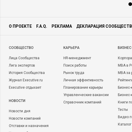
О ПРОЕКТЕ
F.A.Q.
РЕКЛАМА
ДЕКЛАРАЦИЯ СООБЩЕСТВ
CООБЩЕСТВО
КАРЬЕРА
БИЗНЕС
Лица Сообщества
HR-менеджмент
Корпора
Лига экспертов
Поиск работы
MBA в Р
История Сообщества
Рынок труда
MBA за 
Журнал Executive.ru
Личная эффективность
Рейтинг
Executive отдыхает
Планирование карьеры
Бизнес-
Управленческие вакансии
Бизнес-
НОВОСТИ
Справочник компаний
Книги п
Тесты
Новости дня
Видео п
Новости компаний
Каталог
Отставки и назначения