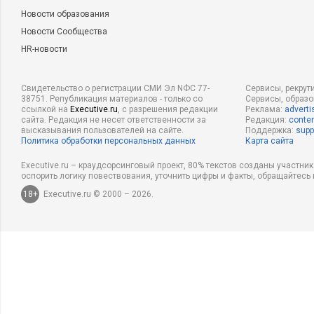
Новости образования
Новости Сообщества
HR-новости
Свидетельство о регистрации СМИ Эл NФС 77-
Сервисы, рекрут
38751. Републикация материалов - только со
Сервисы, образ
ссылкой на
Executive.ru
, с разрешения редакции
Реклама:
adverti
сайта. Редакция не несет ответственности за
Редакция:
conten
высказывания пользователей на сайте.
Поддержка:
supp
Политика обработки персональных данных
Карта сайта
Executive.ru – краудсорсинговый проект, 80% текстов созданы участни
оспорить логику повествования, уточнить цифры и факты, обращайтесь 
18+
Executive.ru © 2000 – 2026.