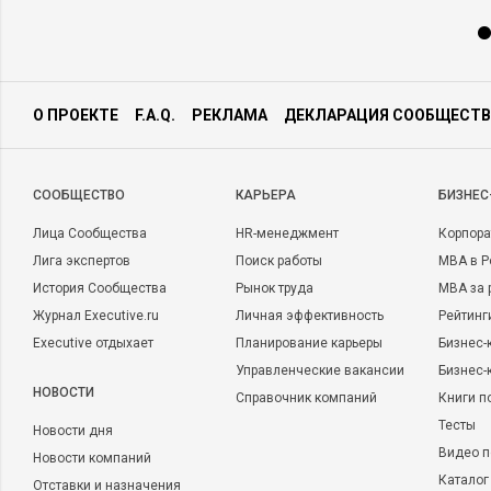
О ПРОЕКТЕ
F.A.Q.
РЕКЛАМА
ДЕКЛАРАЦИЯ СООБЩЕСТВ
CООБЩЕСТВО
КАРЬЕРА
БИЗНЕС
Лица Сообщества
HR-менеджмент
Корпора
Лига экспертов
Поиск работы
MBA в Р
История Сообщества
Рынок труда
MBA за 
Журнал Executive.ru
Личная эффективность
Рейтинг
Executive отдыхает
Планирование карьеры
Бизнес-
Управленческие вакансии
Бизнес-
НОВОСТИ
Справочник компаний
Книги п
Тесты
Новости дня
Видео п
Новости компаний
Каталог
Отставки и назначения