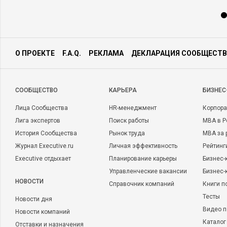
О ПРОЕКТЕ
F.A.Q.
РЕКЛАМА
ДЕКЛАРАЦИЯ СООБЩЕСТВ
CООБЩЕСТВО
КАРЬЕРА
БИЗНЕС
Лица Сообщества
HR-менеджмент
Корпора
Лига экспертов
Поиск работы
MBA в Р
История Сообщества
Рынок труда
MBA за 
Журнал Executive.ru
Личная эффективность
Рейтинг
Executive отдыхает
Планирование карьеры
Бизнес-
Управленческие вакансии
Бизнес-
НОВОСТИ
Справочник компаний
Книги п
Тесты
Новости дня
Видео п
Новости компаний
Каталог
Отставки и назначения