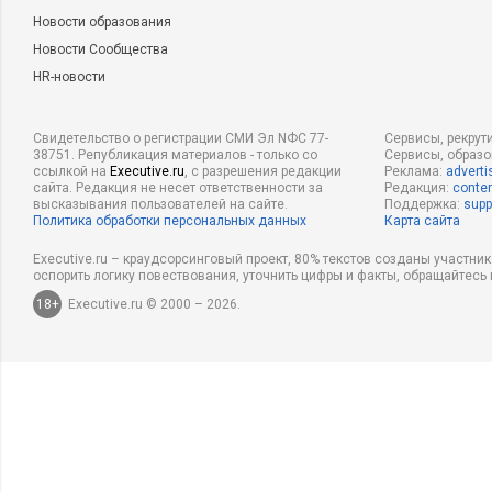
Новости образования
Новости Сообщества
HR-новости
Свидетельство о регистрации СМИ Эл NФС 77-
Сервисы, рекрут
38751. Републикация материалов - только со
Сервисы, образ
ссылкой на
Executive.ru
, с разрешения редакции
Реклама:
adverti
сайта. Редакция не несет ответственности за
Редакция:
conten
высказывания пользователей на сайте.
Поддержка:
supp
Политика обработки персональных данных
Карта сайта
Executive.ru – краудсорсинговый проект, 80% текстов созданы участни
оспорить логику повествования, уточнить цифры и факты, обращайтесь 
18+
Executive.ru © 2000 – 2026.