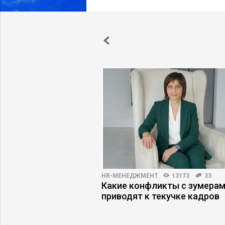
ПРАКТИКА
5176
94
HR-МЕНЕДЖМЕНТ
13173
33
одители имитируют
Какие конфликты с зумера
приводят к текучке кадров