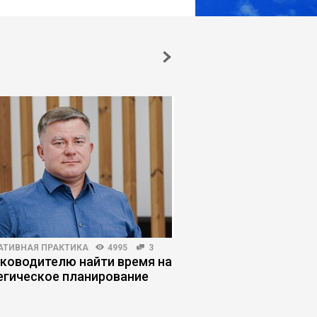
АТИВНАЯ ПРАКТИКА
4995
3
КОРПОРАТИВНАЯ ПРАКТИКА
уководителю найти время на
Корпоративная грави
егическое планирование
системы сводят иде