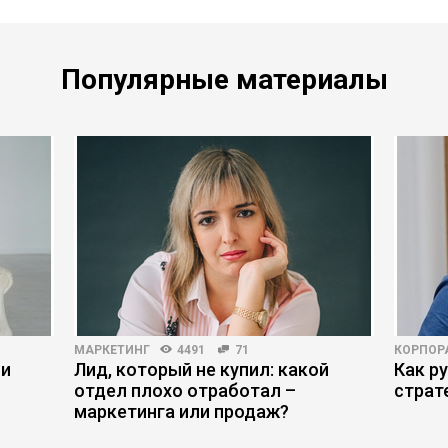
Популярные материалы
МАРКЕТИНГ
4491
71
КОРПОР
ми
Лид, который не купил: какой
Как р
отдел плохо отработал –
страт
маркетинга или продаж?