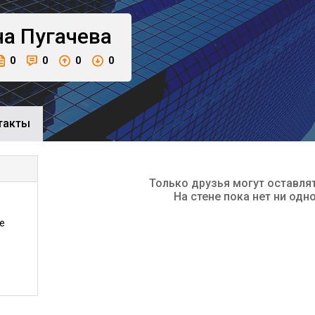
на
Пугачева
0
0
0
0
такты
Только друзья могут оставля
На стене пока нет ни одн
е