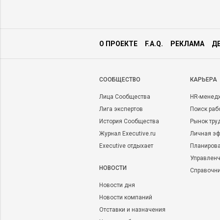
О ПРОЕКТЕ
F.A.Q.
РЕКЛАМА
Д
CООБЩЕСТВО
КАРЬЕРА
Лица Сообщества
HR-менед
Лига экспертов
Поиск раб
История Сообщества
Рынок тру
Журнал Executive.ru
Личная эф
Executive отдыхает
Планирова
Управленч
НОВОСТИ
Справочн
Новости дня
Новости компаний
Отставки и назначения