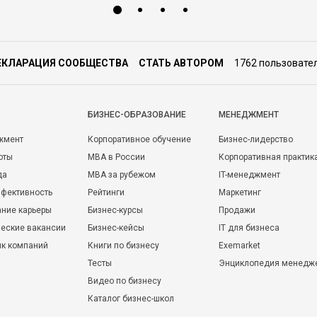
ЕКЛАРАЦИЯ СООБЩЕСТВА
СТАТЬ АВТОРОМ
1762 пользовате
БИЗНЕС-ОБРАЗОВАНИЕ
МЕНЕДЖМЕНТ
жмент
Корпоративное обучение
Бизнес-лидерство
оты
MBA в России
Корпоративная практик
да
MBA за рубежом
IT-менеджмент
фективность
Рейтинги
Маркетинг
ние карьеры
Бизнес-курсы
Продажи
еские вакансии
Бизнес-кейсы
IT для бизнеса
ик компаний
Книги по бизнесу
Exemarket
Тесты
Энциклопедия менедж
Видео по бизнесу
Каталог бизнес-школ