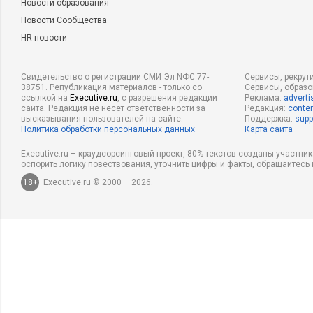
Новости образования
Новости Сообщества
HR-новости
Свидетельство о регистрации СМИ Эл NФС 77-
Сервисы, рекрут
38751. Републикация материалов - только со
Сервисы, образ
ссылкой на
Executive.ru
, с разрешения редакции
Реклама:
adverti
сайта. Редакция не несет ответственности за
Редакция:
conten
высказывания пользователей на сайте.
Поддержка:
supp
Политика обработки персональных данных
Карта сайта
Executive.ru – краудсорсинговый проект, 80% текстов созданы участни
оспорить логику повествования, уточнить цифры и факты, обращайтесь 
18+
Executive.ru © 2000 – 2026.