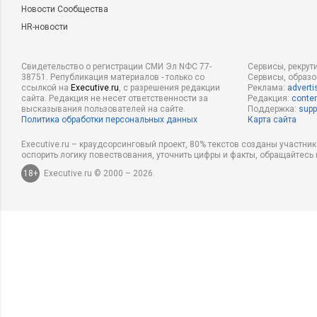
Новости Сообщества
HR-новости
Свидетельство о регистрации СМИ Эл NФС 77-
Сервисы, рекрут
38751. Републикация материалов - только со
Сервисы, образ
ссылкой на
Executive.ru
, с разрешения редакции
Реклама:
adverti
сайта. Редакция не несет ответственности за
Редакция:
conten
высказывания пользователей на сайте.
Поддержка:
supp
Политика обработки персональных данных
Карта сайта
Executive.ru – краудсорсинговый проект, 80% текстов созданы участни
оспорить логику повествования, уточнить цифры и факты, обращайтесь 
18+
Executive.ru © 2000 – 2026.