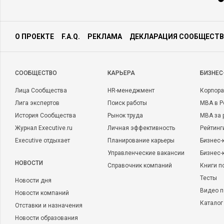
О ПРОЕКТЕ
F.A.Q.
РЕКЛАМА
ДЕКЛАРАЦИЯ СООБЩЕСТВ
CООБЩЕСТВО
КАРЬЕРА
БИЗНЕС
Лица Сообщества
HR-менеджмент
Корпора
Лига экспертов
Поиск работы
MBA в Р
История Сообщества
Рынок труда
MBA за 
Журнал Executive.ru
Личная эффективность
Рейтинг
Executive отдыхает
Планирование карьеры
Бизнес-
Управленческие вакансии
Бизнес-
НОВОСТИ
Справочник компаний
Книги п
Тесты
Новости дня
Видео п
Новости компаний
Каталог
Отставки и назначения
Новости образования