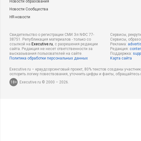
Новости образования
Новости Сообщества
HR-новости
Свидетельство о регистрации СМИ Эл NФС 77-
Сервисы, рекрут
38751. Републикация материалов - только со
Сервисы, образ
ссылкой на
Executive.ru
, с разрешения редакции
Реклама:
adverti
сайта. Редакция не несет ответственности за
Редакция:
conten
высказывания пользователей на сайте.
Поддержка:
supp
Политика обработки персональных данных
Карта сайта
Executive.ru – краудсорсинговый проект, 80% текстов созданы участни
оспорить логику повествования, уточнить цифры и факты, обращайтесь 
18+
Executive.ru © 2000 – 2026.