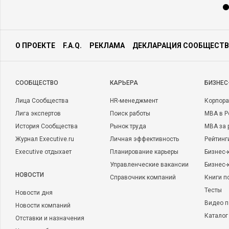
О ПРОЕКТЕ
F.A.Q.
РЕКЛАМА
ДЕКЛАРАЦИЯ СООБЩЕСТВ
CООБЩЕСТВО
КАРЬЕРА
БИЗНЕС
Лица Сообщества
HR-менеджмент
Корпора
Лига экспертов
Поиск работы
MBA в Р
История Сообщества
Рынок труда
MBA за 
Журнал Executive.ru
Личная эффективность
Рейтинг
Executive отдыхает
Планирование карьеры
Бизнес-
Управленческие вакансии
Бизнес-
НОВОСТИ
Справочник компаний
Книги п
Тесты
Новости дня
Видео п
Новости компаний
Каталог
Отставки и назначения