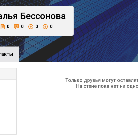
алья
Бессонова
0
0
0
0
такты
Только друзья могут оставля
На стене пока нет ни одн