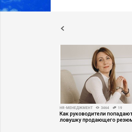
ПРАКТИКА
5845
103
HR-МЕНЕДЖМЕНТ
3464
19
-русски: как
Как руководители попадают
 культурный код и не
ловушку продающего резю
й