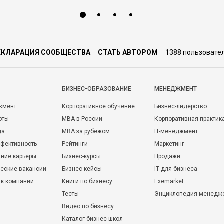
ЕКЛАРАЦИЯ СООБЩЕСТВА
СТАТЬ АВТОРОМ
1388 пользовате
БИЗНЕС-ОБРАЗОВАНИЕ
МЕНЕДЖМЕНТ
жмент
Корпоративное обучение
Бизнес-лидерство
оты
MBA в России
Корпоративная практик
да
MBA за рубежом
IT-менеджмент
фективность
Рейтинги
Маркетинг
ние карьеры
Бизнес-курсы
Продажи
еские вакансии
Бизнес-кейсы
IT для бизнеса
ик компаний
Книги по бизнесу
Exemarket
Тесты
Энциклопедия менедж
Видео по бизнесу
Каталог бизнес-школ