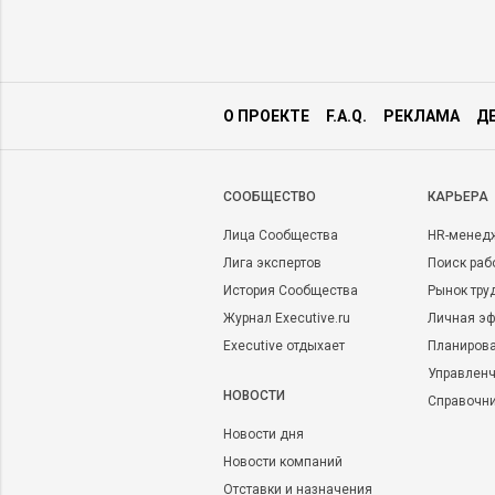
О ПРОЕКТЕ
F.A.Q.
РЕКЛАМА
Д
CООБЩЕСТВО
КАРЬЕРА
Лица Сообщества
HR-менед
Лига экспертов
Поиск раб
История Сообщества
Рынок тру
Журнал Executive.ru
Личная эф
Executive отдыхает
Планирова
Управленч
НОВОСТИ
Справочн
Новости дня
Новости компаний
Отставки и назначения