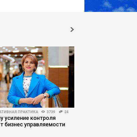
АТИВНАЯ ПРАКТИКА
3739
24
РЫНОК ТРУДА
6441
у усиление контроля
Как искать работу н
т бизнес управляемости
работодателя»