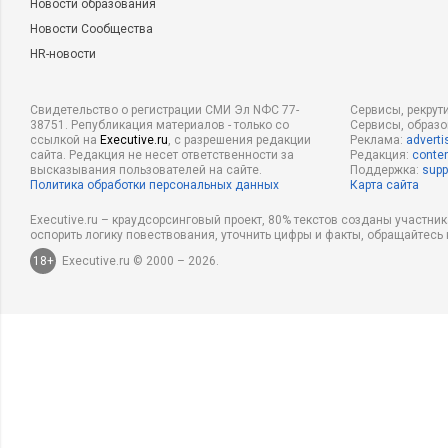
Новости образования
Новости Сообщества
HR-новости
Свидетельство о регистрации СМИ Эл NФС 77-
Сервисы, рекрут
38751. Републикация материалов - только со
Сервисы, образ
ссылкой на
Executive.ru
, с разрешения редакции
Реклама:
adverti
сайта. Редакция не несет ответственности за
Редакция:
conten
высказывания пользователей на сайте.
Поддержка:
supp
Политика обработки персональных данных
Карта сайта
Executive.ru – краудсорсинговый проект, 80% текстов созданы участни
оспорить логику повествования, уточнить цифры и факты, обращайтесь 
18+
Executive.ru © 2000 – 2026.