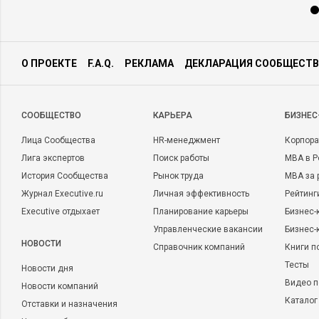
О ПРОЕКТЕ
F.A.Q.
РЕКЛАМА
ДЕКЛАРАЦИЯ СООБЩЕСТВ
CООБЩЕСТВО
КАРЬЕРА
БИЗНЕС
Лица Сообщества
HR-менеджмент
Корпора
Лига экспертов
Поиск работы
MBA в Р
История Сообщества
Рынок труда
MBA за 
Журнал Executive.ru
Личная эффективность
Рейтинг
Executive отдыхает
Планирование карьеры
Бизнес-
Управленческие вакансии
Бизнес-
НОВОСТИ
Справочник компаний
Книги п
Тесты
Новости дня
Видео п
Новости компаний
Каталог
Отставки и назначения