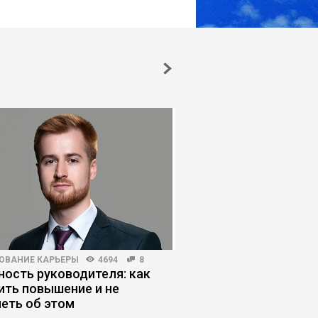
ОВАНИЕ КАРЬЕРЫ
4694
8
HR-МЕНЕДЖМЕНТ
5655
ость руководителя: как
ИИ в рекрутинге: где
ить повышение и не
заканчивается эффе
еть об этом
начинаются риски