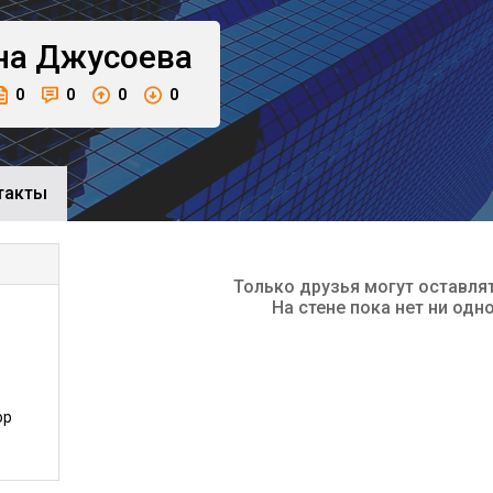
на
Джусоева
0
0
0
0
такты
Только друзья могут оставля
На стене пока нет ни одн
ор