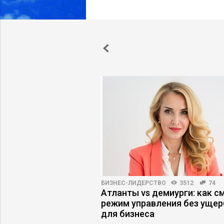
273
БИЗНЕС-ЛИДЕРСТВО
3512
74
енты скрывают
Атланты vs демиурги: как с
осетей
режим управления без ущер
для бизнеса