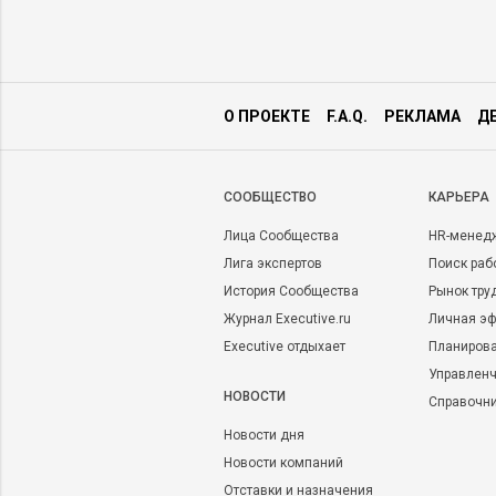
О ПРОЕКТЕ
F.A.Q.
РЕКЛАМА
Д
CООБЩЕСТВО
КАРЬЕРА
Лица Сообщества
HR-менед
Лига экспертов
Поиск раб
История Сообщества
Рынок тру
Журнал Executive.ru
Личная эф
Executive отдыхает
Планирова
Управленч
НОВОСТИ
Справочн
Новости дня
Новости компаний
Отставки и назначения