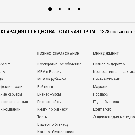
ЕКЛАРАЦИЯ СООБЩЕСТВА
СТАТЬ АВТОРОМ
1378 пользовате
БИЗНЕС-ОБРАЗОВАНИЕ
МЕНЕДЖМЕНТ
жмент
Корпоративное обучение
Бизнес-лидерство
оты
MBA в России
Корпоративная практик
да
MBA за рубежом
IT-менеджмент
фективность
Рейтинги
Маркетинг
ние карьеры
Бизнес-курсы
Продажи
еские вакансии
Бизнес-кейсы
IT для бизнеса
ик компаний
Книги по бизнесу
Exemarket
Тесты
Энциклопедия менедж
Видео по бизнесу
Каталог бизнес-школ