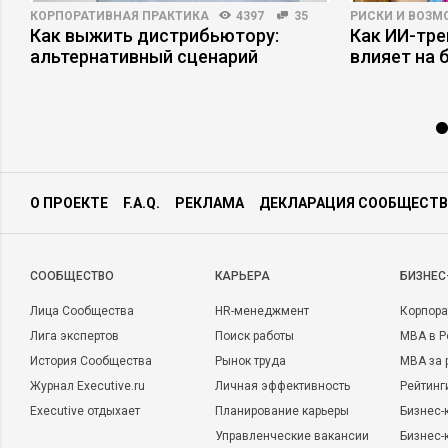
КОРПОРАТИВНАЯ ПРАКТИКА
4397
35
РИСКИ И ВОЗ
Как выжить дистрибьютору:
Как ИИ-тр
а
альтернативный сценарий
влияет на 
О ПРОЕКТЕ
F.A.Q.
РЕКЛАМА
ДЕКЛАРАЦИЯ СООБЩЕСТВ
CООБЩЕСТВО
КАРЬЕРА
БИЗНЕС
Лица Сообщества
HR-менеджмент
Корпора
Лига экспертов
Поиск работы
MBA в Р
История Сообщества
Рынок труда
MBA за 
Журнал Executive.ru
Личная эффективность
Рейтинг
Executive отдыхает
Планирование карьеры
Бизнес-
Управленческие вакансии
Бизнес-