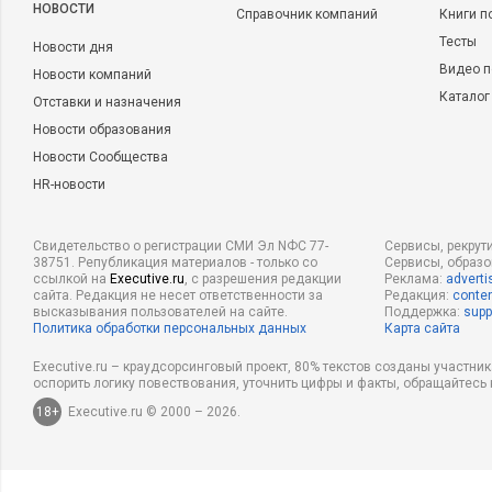
НОВОСТИ
Справочник компаний
Книги п
Тесты
Новости дня
Видео п
Новости компаний
Каталог
Отставки и назначения
Новости образования
Новости Сообщества
HR-новости
Свидетельство о регистрации СМИ Эл NФС 77-
Сервисы, рекрут
38751. Републикация материалов - только со
Сервисы, образ
ссылкой на
Executive.ru
, с разрешения редакции
Реклама:
adverti
сайта. Редакция не несет ответственности за
Редакция:
conten
высказывания пользователей на сайте.
Поддержка:
supp
Политика обработки персональных данных
Карта сайта
Executive.ru – краудсорсинговый проект, 80% текстов созданы участни
оспорить логику повествования, уточнить цифры и факты, обращайтесь 
18+
Executive.ru © 2000 – 2026.