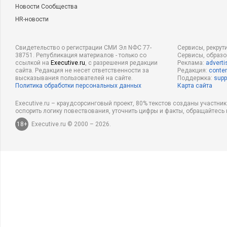
Новости Сообщества
HR-новости
Свидетельство о регистрации СМИ Эл NФС 77-
Сервисы, рекрут
38751. Републикация материалов - только со
Сервисы, образ
ссылкой на
Executive.ru
, с разрешения редакции
Реклама:
adverti
сайта. Редакция не несет ответственности за
Редакция:
conten
высказывания пользователей на сайте.
Поддержка:
supp
Политика обработки персональных данных
Карта сайта
Executive.ru – краудсорсинговый проект, 80% текстов созданы участни
оспорить логику повествования, уточнить цифры и факты, обращайтесь 
18+
Executive.ru © 2000 – 2026.