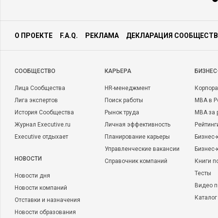
О ПРОЕКТЕ
F.A.Q.
РЕКЛАМА
ДЕКЛАРАЦИЯ СООБЩЕСТВ
CООБЩЕСТВО
КАРЬЕРА
БИЗНЕС
Лица Сообщества
HR-менеджмент
Корпора
Лига экспертов
Поиск работы
MBA в Р
История Сообщества
Рынок труда
MBA за 
Журнал Executive.ru
Личная эффективность
Рейтинг
Executive отдыхает
Планирование карьеры
Бизнес-
Управленческие вакансии
Бизнес-
НОВОСТИ
Справочник компаний
Книги п
Тесты
Новости дня
Видео п
Новости компаний
Каталог
Отставки и назначения
Новости образования