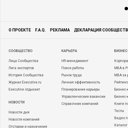
О ПРОЕКТЕ
F.A.Q.
РЕКЛАМА
ДЕКЛАРАЦИЯ СООБЩЕСТВ
CООБЩЕСТВО
КАРЬЕРА
БИЗНЕС
Лица Сообщества
HR-менеджмент
Корпора
Лига экспертов
Поиск работы
MBA в Р
История Сообщества
Рынок труда
MBA за 
Журнал Executive.ru
Личная эффективность
Рейтинг
Executive отдыхает
Планирование карьеры
Бизнес-
Управленческие вакансии
Бизнес-
НОВОСТИ
Справочник компаний
Книги п
Тесты
Новости дня
Видео п
Новости компаний
Каталог
Отставки и назначения