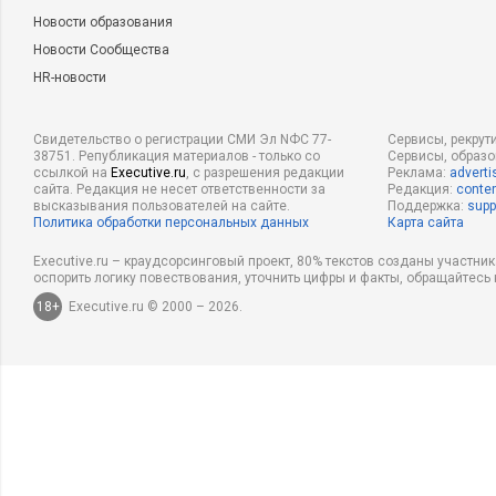
Новости образования
Новости Сообщества
HR-новости
Свидетельство о регистрации СМИ Эл NФС 77-
Сервисы, рекрут
38751. Републикация материалов - только со
Сервисы, образ
ссылкой на
Executive.ru
, с разрешения редакции
Реклама:
adverti
сайта. Редакция не несет ответственности за
Редакция:
conten
высказывания пользователей на сайте.
Поддержка:
supp
Политика обработки персональных данных
Карта сайта
Executive.ru – краудсорсинговый проект, 80% текстов созданы участни
оспорить логику повествования, уточнить цифры и факты, обращайтесь 
18+
Executive.ru © 2000 – 2026.