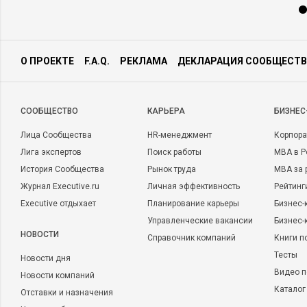
О ПРОЕКТЕ
F.A.Q.
РЕКЛАМА
ДЕКЛАРАЦИЯ СООБЩЕСТВ
CООБЩЕСТВО
КАРЬЕРА
БИЗНЕС
Лица Сообщества
HR-менеджмент
Корпора
Лига экспертов
Поиск работы
MBA в Р
История Сообщества
Рынок труда
MBA за 
Журнал Executive.ru
Личная эффективность
Рейтинг
Executive отдыхает
Планирование карьеры
Бизнес-
Управленческие вакансии
Бизнес-
НОВОСТИ
Справочник компаний
Книги п
Тесты
Новости дня
Видео п
Новости компаний
Каталог
Отставки и назначения