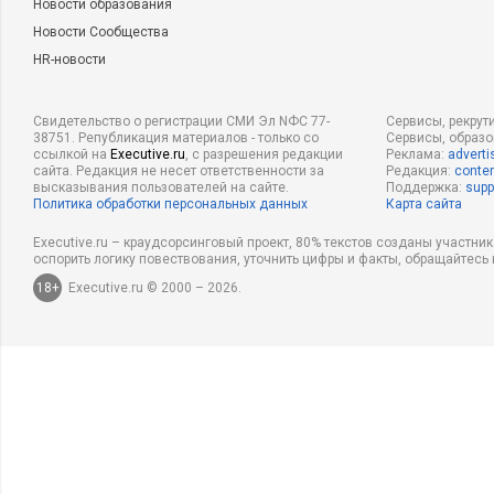
Новости образования
Новости Сообщества
HR-новости
Свидетельство о регистрации СМИ Эл NФС 77-
Сервисы, рекрут
38751. Републикация материалов - только со
Сервисы, образ
ссылкой на
Executive.ru
, с разрешения редакции
Реклама:
adverti
сайта. Редакция не несет ответственности за
Редакция:
conten
высказывания пользователей на сайте.
Поддержка:
supp
Политика обработки персональных данных
Карта сайта
Executive.ru – краудсорсинговый проект, 80% текстов созданы участни
оспорить логику повествования, уточнить цифры и факты, обращайтесь 
18+
Executive.ru © 2000 – 2026.