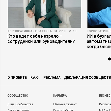
КОРПОРАТИВНАЯ ПРАКТИКА
9118
18
КОРПОРАТИВН
Кто ведет себя незрело –
ИИ в бухгал
сотрудники или руководители?
автоматиза
когда бесп
О ПРОЕКТЕ
F.A.Q.
РЕКЛАМА
ДЕКЛАРАЦИЯ СООБЩЕСТВ
CООБЩЕСТВО
КАРЬЕРА
БИЗНЕС
Лица Сообщества
HR-менеджмент
Корпора
Лига экспертов
Поиск работы
MBA в Р