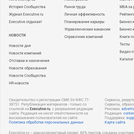
История Сообщества
Рынок труда
MBA за 
Журнал Executive.ru
Личная эффективность
Рейтинг
Executive отдыхает
Планирование карьеры
Бизнес-
Управленческие вакансии
Бизнес-
НОВОСТИ
Справочник компаний
Книги п
Тесты
Новости дня
Видео п
Новости компаний
Каталог
Отставки и назначения
Новости образования
Новости Сообщества
HR-новости
Свидетельство о регистрации СМИ Эл NФС 77-
Сервисы, рекрут
38751. Републикация материалов - только со
Сервисы, образ
ссылкой на
Executive.ru
, с разрешения редакции
Реклама:
adverti
сайта. Редакция не несет ответственности за
Редакция:
conten
высказывания пользователей на сайте.
Поддержка:
supp
Политика обработки персональных данных
Карта сайта
Executive.ru – краудсорсинговый проект, 80% текстов созданы участни