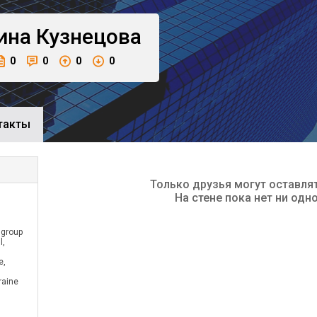
ина
Кузнецова
0
0
0
0
такты
Только друзья могут оставля
На стене пока нет ни одн
 group
l,
e,
raine