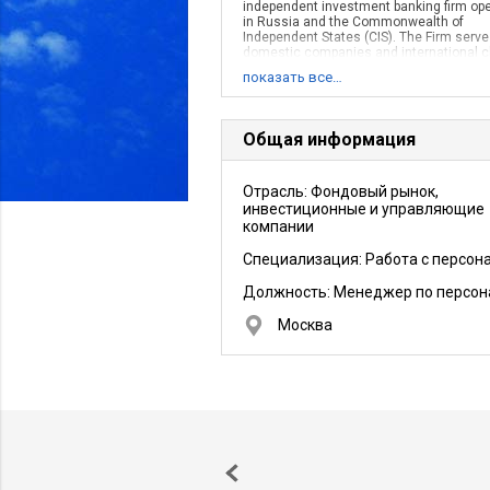
independent investment banking firm ope
in Russia and the Commonwealth of
Independent States (CIS). The Firm serve
domestic companies and international c
investing in the CIS. Since its inception i
показать все…
Общая информация
Отрасль: Фондовый рынок,
инвестиционные и управляющие
компании
Специализация: Работа с персон
Должность:
Менеджер по персон
Москва