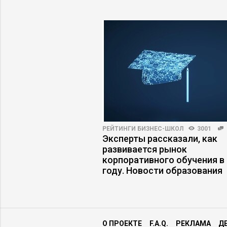
ПРАКТИКА
10434
36
РЕЙТИНГИ БИЗНЕС-ШКОЛ
3001
ФОТ на 40%, изменив
Эксперты рассказали, как
ю модель бизнеса
развивается рынок
корпоративного обучения в
году. Новости образования
О ПРОЕКТЕ
F.A.Q.
РЕКЛАМА
Д