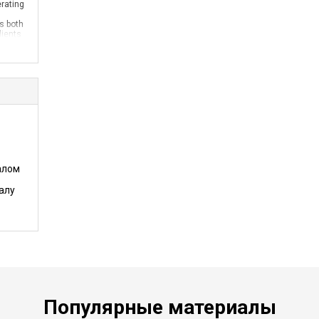
rating
s both
lients
n 199
алом
алу
Популярные материалы