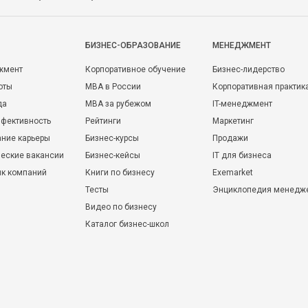
БИЗНЕС-ОБРАЗОВАНИЕ
МЕНЕДЖМЕНТ
жмент
Корпоративное обучение
Бизнес-лидерство
оты
MBA в России
Корпоративная практик
да
MBA за рубежом
IT-менеджмент
фективность
Рейтинги
Маркетинг
ние карьеры
Бизнес-курсы
Продажи
еские вакансии
Бизнес-кейсы
IT для бизнеса
ик компаний
Книги по бизнесу
Exemarket
Тесты
Энциклопедия менедж
Видео по бизнесу
Каталог бизнес-школ