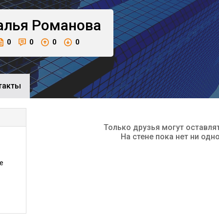
алья
Романова
0
0
0
0
такты
Только друзья могут оставля
На стене пока нет ни одн
е