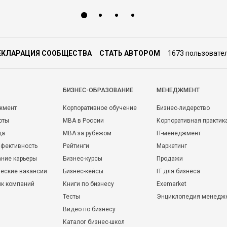
ЕКЛАРАЦИЯ СООБЩЕСТВА
СТАТЬ АВТОРОМ
1673 пользовате
БИЗНЕС-ОБРАЗОВАНИЕ
МЕНЕДЖМЕНТ
жмент
Корпоративное обучение
Бизнес-лидерство
оты
MBA в России
Корпоративная практик
да
MBA за рубежом
IT-менеджмент
фективность
Рейтинги
Маркетинг
ние карьеры
Бизнес-курсы
Продажи
еские вакансии
Бизнес-кейсы
IT для бизнеса
ик компаний
Книги по бизнесу
Exemarket
Тесты
Энциклопедия менедж
Видео по бизнесу
Каталог бизнес-школ