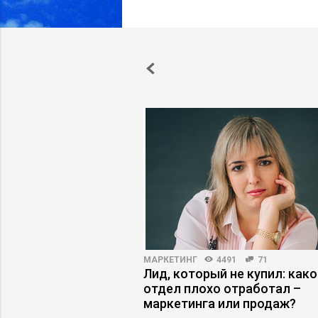
20463
105
МАРКЕТИНГ
4491
71
атели сливают
Лид, который не купил: како
дидатов
отдел плохо отработал –
маркетинга или продаж?