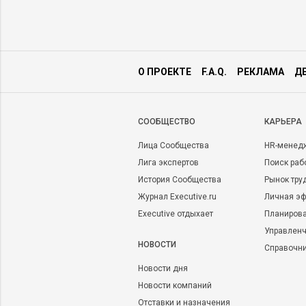
О ПРОЕКТЕ
F.A.Q.
РЕКЛАМА
Д
CООБЩЕСТВО
КАРЬЕРА
Лица Сообщества
HR-менед
Лига экспертов
Поиск раб
История Сообщества
Рынок тру
Журнал Executive.ru
Личная эф
Executive отдыхает
Планирова
Управленч
НОВОСТИ
Справочн
Новости дня
Новости компаний
Отставки и назначения