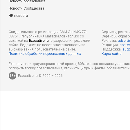
Новости образования
Новости Сообщества
HR-новости
Свидетельство о регистрации СМИ Эл NФС 77-
Сервисы, рекрут
38751. Републикация материалов - только со
Сервисы, образ
ссылкой на
Executive.ru
, с разрешения редакции
Реклама:
adverti
сайта. Редакция не несет ответственности за
Редакция:
conten
высказывания пользователей на сайте.
Поддержка:
supp
Политика обработки персональных данных
Карта сайта
Executive.ru – краудсорсинговый проект, 80% текстов созданы участни
оспорить логику повествования, уточнить цифры и факты, обращайтесь 
18+
Executive.ru © 2000 – 2026.