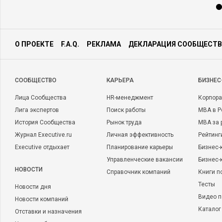
О ПРОЕКТЕ
F.A.Q.
РЕКЛАМА
ДЕКЛАРАЦИЯ СООБЩЕСТВ
CООБЩЕСТВО
КАРЬЕРА
БИЗНЕС
Лица Сообщества
HR-менеджмент
Корпора
Лига экспертов
Поиск работы
MBA в Р
История Сообщества
Рынок труда
MBA за 
Журнал Executive.ru
Личная эффективность
Рейтинг
Executive отдыхает
Планирование карьеры
Бизнес-
Управленческие вакансии
Бизнес-
НОВОСТИ
Справочник компаний
Книги п
Тесты
Новости дня
Видео п
Новости компаний
Каталог
Отставки и назначения