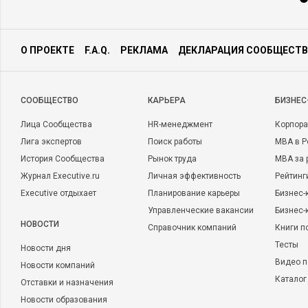
О ПРОЕКТЕ
F.A.Q.
РЕКЛАМА
ДЕКЛАРАЦИЯ СООБЩЕСТВ
CООБЩЕСТВО
КАРЬЕРА
БИЗНЕС
Лица Сообщества
HR-менеджмент
Корпора
Лига экспертов
Поиск работы
MBA в Р
История Сообщества
Рынок труда
MBA за 
Журнал Executive.ru
Личная эффективность
Рейтинг
Executive отдыхает
Планирование карьеры
Бизнес-
Управленческие вакансии
Бизнес-
НОВОСТИ
Справочник компаний
Книги п
Тесты
Новости дня
Видео п
Новости компаний
Каталог
Отставки и назначения
Новости образования