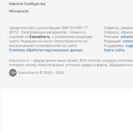
Новости Сообщества
HR-новости
Свидетельство о регистрации СМИ Эл NФС 77-
Сервисы, рекрут
38751. Републикация материалов - только со
Сервисы, образ
ссылкой на
Executive.ru
, с разрешения редакции
Реклама:
adverti
сайта. Редакция не несет ответственности за
Редакция:
conten
высказывания пользователей на сайте.
Поддержка:
supp
Политика обработки персональных данных
Карта сайта
Executive.ru – краудсорсинговый проект, 80% текстов созданы участни
оспорить логику повествования, уточнить цифры и факты, обращайтесь 
18+
Executive.ru © 2000 – 2026.