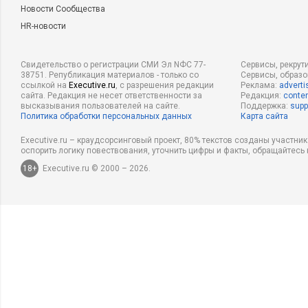
Новости Сообщества
HR-новости
Свидетельство о регистрации СМИ Эл NФС 77-
Сервисы, рекрут
38751. Републикация материалов - только со
Сервисы, образ
ссылкой на
Executive.ru
, с разрешения редакции
Реклама:
adverti
сайта. Редакция не несет ответственности за
Редакция:
conten
высказывания пользователей на сайте.
Поддержка:
supp
Политика обработки персональных данных
Карта сайта
Executive.ru – краудсорсинговый проект, 80% текстов созданы участни
оспорить логику повествования, уточнить цифры и факты, обращайтесь 
18+
Executive.ru © 2000 – 2026.