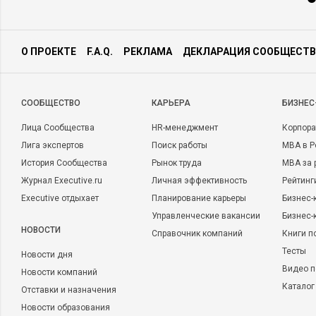
О ПРОЕКТЕ
F.A.Q.
РЕКЛАМА
ДЕКЛАРАЦИЯ СООБЩЕСТВ
CООБЩЕСТВО
КАРЬЕРА
БИЗНЕС
Лица Сообщества
HR-менеджмент
Корпора
Лига экспертов
Поиск работы
MBA в Р
История Сообщества
Рынок труда
MBA за 
Журнал Executive.ru
Личная эффективность
Рейтинг
Executive отдыхает
Планирование карьеры
Бизнес-
Управленческие вакансии
Бизнес-
НОВОСТИ
Справочник компаний
Книги п
Тесты
Новости дня
Видео п
Новости компаний
Каталог
Отставки и назначения
Новости образования