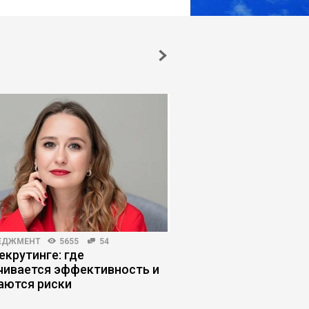
ЕДЖМЕНТ
5655
54
HR-МЕНЕДЖМЕНТ
4557
екрутинге: где
Блокировка Telegram
чивается эффективность и
перестроить коммун
аются риски
компании