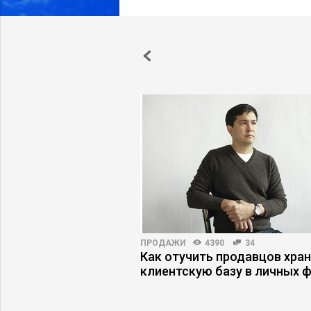
13173
33
ПРОДАЖИ
4390
34
икты с зумерами
Как отучить продавцов хра
екучке кадров
клиентскую базу в личных 