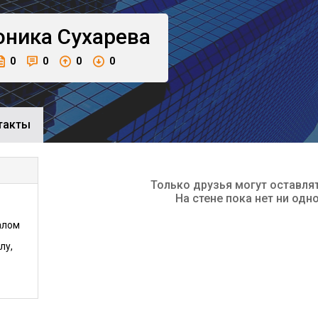
оника
Сухарева
0
0
0
0
такты
Только друзья могут оставля
На стене пока нет ни одн
алом
лу,