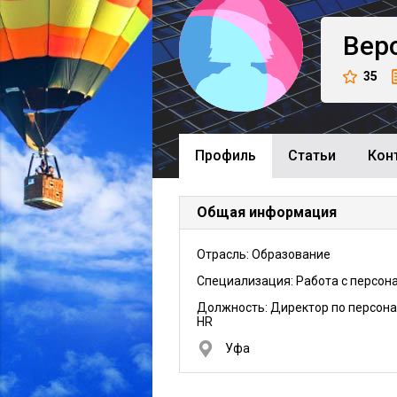
Вер
35
Профиль
Cтатьи
Кон
Общая информация
Отрасль: Образование
Специализация: Работа с персон
Должность:
Директор по персона
HR
Уфа