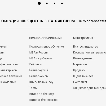
ЕКЛАРАЦИЯ СООБЩЕСТВА
СТАТЬ АВТОРОМ
1675 пользовате
БИЗНЕС-ОБРАЗОВАНИЕ
МЕНЕДЖМЕНТ
жмент
Корпоративное обучение
Бизнес-лидерство
оты
MBA в России
Корпоративная практик
да
MBA за рубежом
IT-менеджмент
фективность
Рейтинги
Маркетинг
ние карьеры
Бизнес-курсы
Продажи
еские вакансии
Бизнес-кейсы
IT для бизнеса
ик компаний
Книги по бизнесу
Exemarket
Тесты
Энциклопедия менедж
Видео по бизнесу
Каталог бизнес-школ