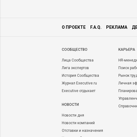
О ПРОЕКТЕ
F.A.Q.
РЕКЛАМА
Д
CООБЩЕСТВО
КАРЬЕРА
Лица Сообщества
HR-менед
Лига экспертов
Поиск раб
История Сообщества
Рынок тру
Журнал Executive.ru
Личная эф
Executive отдыхает
Планирова
Управленч
НОВОСТИ
Справочн
Новости дня
Новости компаний
Отставки и назначения