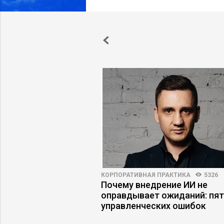
3990
24
КОРПОРАТИВНАЯ ПРАКТИКА
5326
 = новая базовая
Почему внедрение ИИ не
удника
оправдывает ожиданий: пя
управленческих ошибок