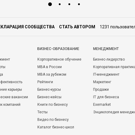
ЕКЛАРАЦИЯ СООБЩЕСТВА
СТАТЬ АВТОРОМ
1231 пользовате
БИЗНЕС-ОБРАЗОВАНИЕ
МЕНЕДЖМЕНТ
жмент
Корпоративное обучение
Бизнес-лидерство
оты
MBA в России
Корпоративная практик
да
MBA за рубежом
IT-менеджмент
фективность
Рейтинги
Маркетинг
ние карьеры
Бизнес-курсы
Продажи
еские вакансии
Бизнес-кейсы
IT для бизнеса
ик компаний
Книги по бизнесу
Exemarket
Тесты
Энциклопедия менедж
Видео по бизнесу
Каталог бизнес-школ