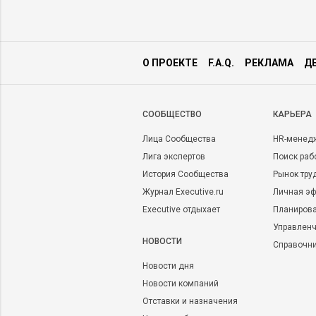
О ПРОЕКТЕ
F.A.Q.
РЕКЛАМА
Д
CООБЩЕСТВО
КАРЬЕРА
Лица Сообщества
HR-менед
Лига экспертов
Поиск раб
История Сообщества
Рынок тру
Журнал Executive.ru
Личная эф
Executive отдыхает
Планирова
Управленч
НОВОСТИ
Справочн
Новости дня
Новости компаний
Отставки и назначения