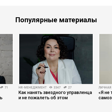
Популярные материалы
71
HR-МЕНЕДЖМЕНТ
3347
27
ЛИЧНАЯ
Как нанять звездного управленца
«Я не 
ть
и не пожалеть об этом
самоз