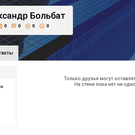
ксандр
Больбат
0
0
0
0
такты
Только друзья могут оставля
На стене пока нет ни одн
на