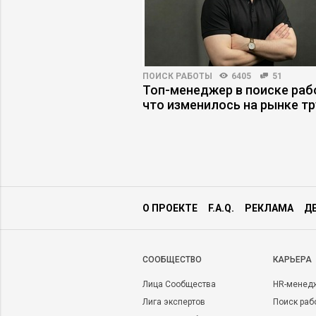
3132
48
ПОИСК РАБОТЫ
6405
51
ьнении сотрудника
Топ-менеджер в поиске раб
отодатель
что изменилось на рынке т
О ПРОЕКТЕ
F.A.Q.
РЕКЛАМА
Д
CООБЩЕСТВО
КАРЬЕРА
Лица Сообщества
HR-менед
Лига экспертов
Поиск раб