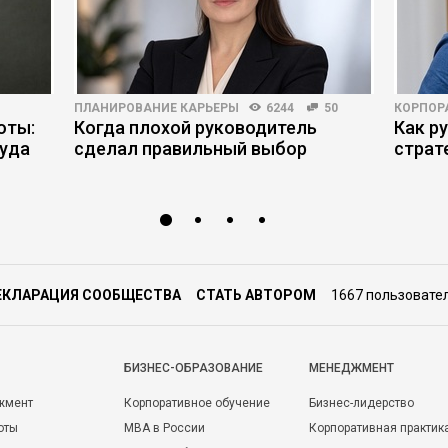
ПЛАНИРОВАНИЕ КАРЬЕРЫ
6244
50
КОРПОР
оты:
Когда плохой руководитель
Как р
руда
сделал правильный выбор
страт
ЕКЛАРАЦИЯ СООБЩЕСТВА
СТАТЬ АВТОРОМ
1667 пользовате
БИЗНЕС-ОБРАЗОВАНИЕ
МЕНЕДЖМЕНТ
жмент
Корпоративное обучение
Бизнес-лидерство
оты
MBA в России
Корпоративная практик