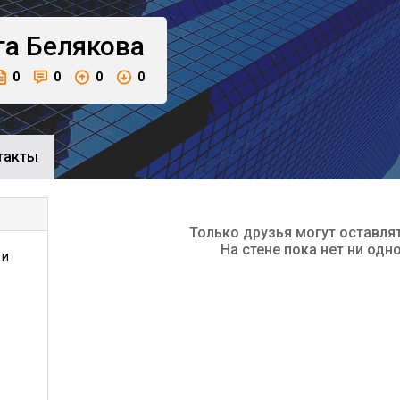
га
Белякова
0
0
0
0
такты
Только друзья могут оставля
На стене пока нет ни одн
 и
.