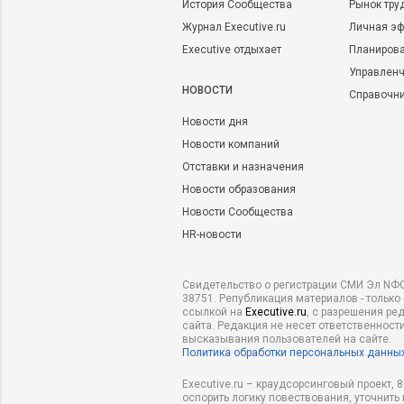
История Сообщества
Рынок тру
Журнал Executive.ru
Личная эф
Executive отдыхает
Планирова
Управленч
НОВОСТИ
Справочн
Новости дня
Новости компаний
Отставки и назначения
Новости образования
Новости Сообщества
HR-новости
Свидетельство о регистрации СМИ Эл NФС
38751. Републикация материалов - только
ссылкой на
Executive.ru
, с разрешения ре
сайта. Редакция не несет ответственности
высказывания пользователей на сайте.
Политика обработки персональных данны
Executive.ru – краудсорсинговый проект,
оспорить логику повествования, уточнить