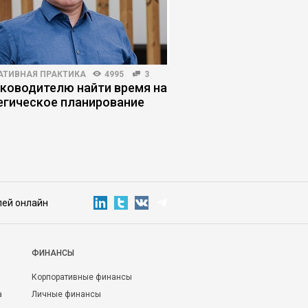
АТИВНАЯ ПРАКТИКА
4995
3
HR-МЕНЕДЖМЕНТ
4153
уководителю найти время на
Единорог, винтик, по
егическое планирование
сценария найма пер
лей онлайн
ФИНАНСЫ
Корпоративные финансы
а
Личные финансы