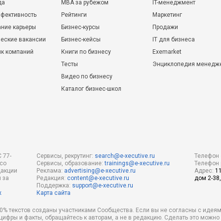
да
MBA за рубежом
IT-менеджмент
фективность
Рейтинги
Маркетинг
ние карьеры
Бизнес-курсы
Продажи
еские вакансии
Бизнес-кейсы
IT для бизнеса
ик компаний
Книги по бизнесу
Exemarket
Тесты
Энциклопедия менедж
Видео по бизнесу
Каталог бизнес-школ
 77-
Сервисы, рекрутинг:
search@e-xecutive.ru
Телефон 
 со
Сервисы, образование:
trainings@e-xecutive.ru
Телефон 
дакции
Реклама:
advertising@e-xecutive.ru
Адрес:
1
 за
Редакция:
content@e-xecutive.ru
дом 2-38,
Поддержка:
support@e-xecutive.ru
х
Карта сайта
 80% текстов созданы участниками Сообщества. Если вы не согласны с идеям
 цифры и факты, обращайтесь к авторам, а не в редакцию. Сделать это можн