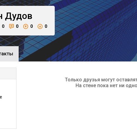
н
Дудов
0
0
0
0
такты
Только друзья могут оставля
На стене пока нет ни одн
е