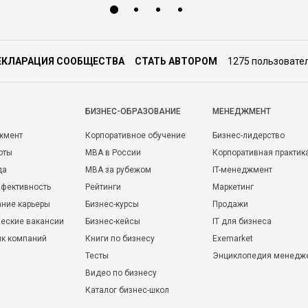
ЕКЛАРАЦИЯ СООБЩЕСТВА
СТАТЬ АВТОРОМ
1275 пользовате
БИЗНЕС-ОБРАЗОВАНИЕ
МЕНЕДЖМЕНТ
жмент
Корпоративное обучение
Бизнес-лидерство
оты
MBA в России
Корпоративная практик
да
MBA за рубежом
IT-менеджмент
фективность
Рейтинги
Маркетинг
ние карьеры
Бизнес-курсы
Продажи
еские вакансии
Бизнес-кейсы
IT для бизнеса
ик компаний
Книги по бизнесу
Exemarket
Тесты
Энциклопедия менедж
Видео по бизнесу
Каталог бизнес-школ