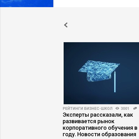
ПРАКТИКА
6299
12
РЕЙТИНГИ БИЗНЕС-ШКОЛ
3001
ь конфликтом,
Эксперты рассказали, как
вышел из-под
развивается рынок
корпоративного обучения в
году. Новости образования