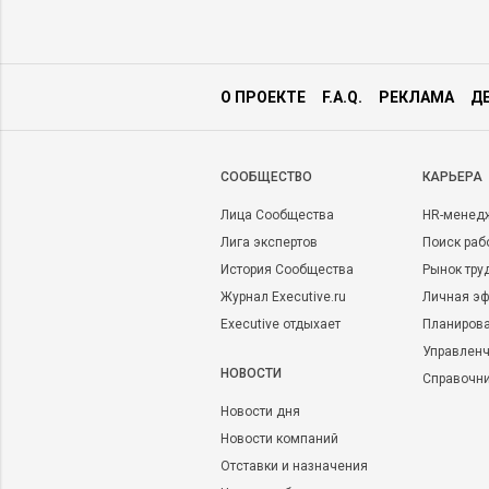
О ПРОЕКТЕ
F.A.Q.
РЕКЛАМА
Д
CООБЩЕСТВО
КАРЬЕРА
Лица Сообщества
HR-менед
Лига экспертов
Поиск раб
История Сообщества
Рынок тру
Журнал Executive.ru
Личная эф
Executive отдыхает
Планирова
Управленч
НОВОСТИ
Справочн
Новости дня
Новости компаний
Отставки и назначения