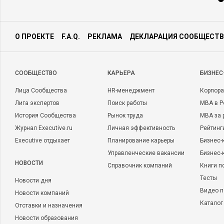
О ПРОЕКТЕ
F.A.Q.
РЕКЛАМА
ДЕКЛАРАЦИЯ СООБЩЕСТВ
CООБЩЕСТВО
КАРЬЕРА
БИЗНЕС
Лица Сообщества
HR-менеджмент
Корпора
Лига экспертов
Поиск работы
MBA в Р
История Сообщества
Рынок труда
MBA за 
Журнал Executive.ru
Личная эффективность
Рейтинг
Executive отдыхает
Планирование карьеры
Бизнес-
Управленческие вакансии
Бизнес-
НОВОСТИ
Справочник компаний
Книги п
Тесты
Новости дня
Видео п
Новости компаний
Каталог
Отставки и назначения
Новости образования