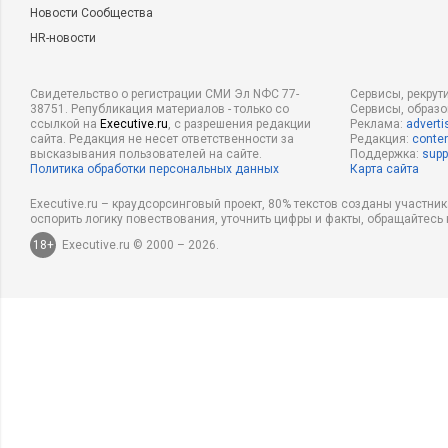
Новости Сообщества
HR-новости
Свидетельство о регистрации СМИ Эл NФС 77-
Сервисы, рекрут
38751. Републикация материалов - только со
Сервисы, образ
ссылкой на
Executive.ru
, с разрешения редакции
Реклама:
adverti
сайта. Редакция не несет ответственности за
Редакция:
conten
высказывания пользователей на сайте.
Поддержка:
supp
Политика обработки персональных данных
Карта сайта
Executive.ru – краудсорсинговый проект, 80% текстов созданы участни
оспорить логику повествования, уточнить цифры и факты, обращайтесь 
18+
Executive.ru © 2000 – 2026.