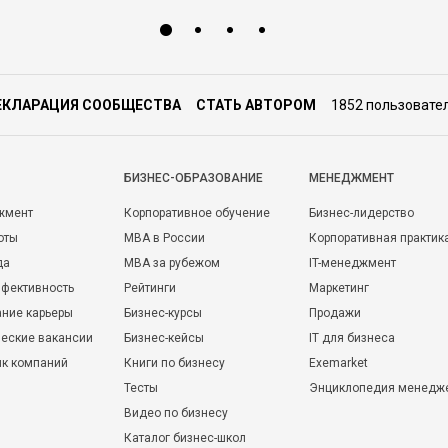
ЕКЛАРАЦИЯ СООБЩЕСТВА
СТАТЬ АВТОРОМ
1852 пользовате
БИЗНЕС-ОБРАЗОВАНИЕ
МЕНЕДЖМЕНТ
жмент
Корпоративное обучение
Бизнес-лидерство
оты
MBA в России
Корпоративная практик
да
MBA за рубежом
IT-менеджмент
фективность
Рейтинги
Маркетинг
ние карьеры
Бизнес-курсы
Продажи
еские вакансии
Бизнес-кейсы
IT для бизнеса
ик компаний
Книги по бизнесу
Exemarket
Тесты
Энциклопедия менедж
Видео по бизнесу
Каталог бизнес-школ