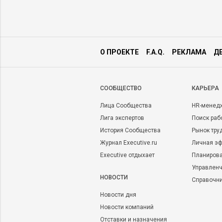
О ПРОЕКТЕ
F.A.Q.
РЕКЛАМА
Д
CООБЩЕСТВО
КАРЬЕРА
Лица Сообщества
HR-менед
Лига экспертов
Поиск раб
История Сообщества
Рынок тру
Журнал Executive.ru
Личная эф
Executive отдыхает
Планирова
Управленч
НОВОСТИ
Справочн
Новости дня
Новости компаний
Отставки и назначения