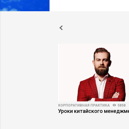
ВНОСТЬ
120556
187
КОРПОРАТИВНАЯ ПРАКТИКА
5858
в информационной
Уроки китайского менеджм