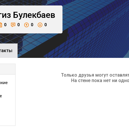
гиз
Булекбаев
0
0
0
0
такты
Только друзья могут оставля
На стене пока нет ни одн
окие
е