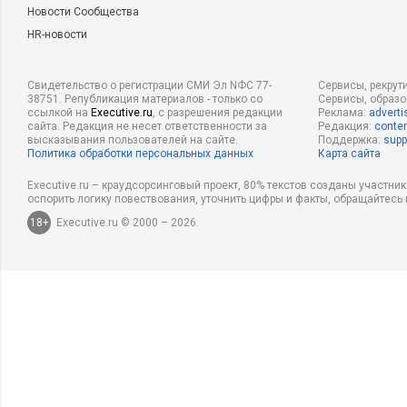
Новости Сообщества
HR-новости
Свидетельство о регистрации СМИ Эл NФС 77-
Сервисы, рекрут
38751. Републикация материалов - только со
Сервисы, образ
ссылкой на
Executive.ru
, с разрешения редакции
Реклама:
adverti
сайта. Редакция не несет ответственности за
Редакция:
conten
высказывания пользователей на сайте.
Поддержка:
supp
Политика обработки персональных данных
Карта сайта
Executive.ru – краудсорсинговый проект, 80% текстов созданы участни
оспорить логику повествования, уточнить цифры и факты, обращайтесь 
18+
Executive.ru © 2000 – 2026.