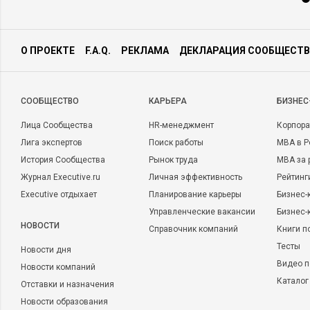
О ПРОЕКТЕ
F.A.Q.
РЕКЛАМА
ДЕКЛАРАЦИЯ СООБЩЕСТВ
CООБЩЕСТВО
КАРЬЕРА
БИЗНЕС
Лица Сообщества
HR-менеджмент
Корпора
Лига экспертов
Поиск работы
MBA в Р
История Сообщества
Рынок труда
MBA за 
Журнал Executive.ru
Личная эффективность
Рейтинг
Executive отдыхает
Планирование карьеры
Бизнес-
Управленческие вакансии
Бизнес-
НОВОСТИ
Справочник компаний
Книги п
Тесты
Новости дня
Видео п
Новости компаний
Каталог
Отставки и назначения
Новости образования