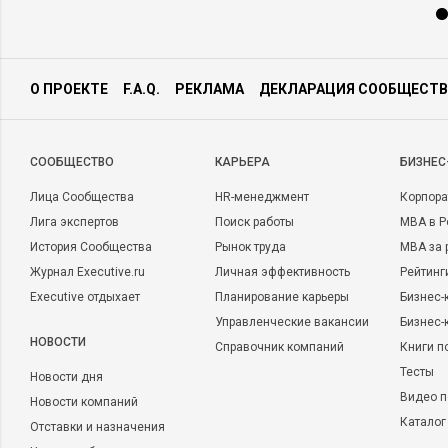
О ПРОЕКТЕ
F.A.Q.
РЕКЛАМА
ДЕКЛАРАЦИЯ СООБЩЕСТВ
CООБЩЕСТВО
КАРЬЕРА
БИЗНЕС
Лица Сообщества
HR-менеджмент
Корпора
Лига экспертов
Поиск работы
MBA в Р
История Сообщества
Рынок труда
MBA за 
Журнал Executive.ru
Личная эффективность
Рейтинг
Executive отдыхает
Планирование карьеры
Бизнес-
Управленческие вакансии
Бизнес-
НОВОСТИ
Справочник компаний
Книги п
Тесты
Новости дня
Видео п
Новости компаний
Каталог
Отставки и назначения