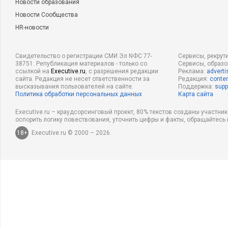
Новости образования
Новости Сообщества
HR-новости
Свидетельство о регистрации СМИ Эл NФС 77-
Сервисы, рекрут
38751. Републикация материалов - только со
Сервисы, образ
ссылкой на
Executive.ru
, с разрешения редакции
Реклама:
adverti
сайта. Редакция не несет ответственности за
Редакция:
conten
высказывания пользователей на сайте.
Поддержка:
supp
Политика обработки персональных данных
Карта сайта
Executive.ru – краудсорсинговый проект, 80% текстов созданы участни
оспорить логику повествования, уточнить цифры и факты, обращайтесь 
18+
Executive.ru © 2000 – 2026.