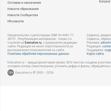
Каталог
Отставки и назначения
Новости образования
Новости Сообщества
HR-новости
Свидетельство о регистрации СМИ Эл NФС 77-
Сервисы, рекрут
38751. Републикация материалов - только со
Сервисы, образ
ссылкой на
Executive.ru
, с разрешения редакции
Реклама:
adverti
сайта. Редакция не несет ответственности за
Редакция:
conten
высказывания пользователей на сайте.
Поддержка:
supp
Политика обработки персональных данных
Карта сайта
Executive.ru – краудсорсинговый проект, 80% текстов созданы участни
оспорить логику повествования, уточнить цифры и факты, обращайтесь 
18+
Executive.ru © 2000 – 2026.