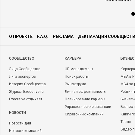
О ПРОЕКТЕ
F.A.Q.
РЕКЛАМА
ДЕКЛАРАЦИЯ СООБЩЕСТВ
CООБЩЕСТВО
КАРЬЕРА
БИЗНЕС
Лица Сообщества
HR-менеджмент
Корпора
Лига экспертов
Поиск работы
MBA в Р
История Сообщества
Рынок труда
MBA за 
Журнал Executive.ru
Личная эффективность
Рейтинг
Executive отдыхает
Планирование карьеры
Бизнес-
Управленческие вакансии
Бизнес-
НОВОСТИ
Справочник компаний
Книги п
Тесты
Новости дня
Видео п
Новости компаний